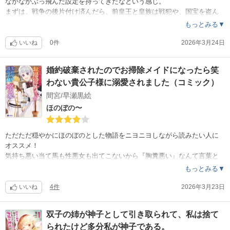
なかなかぶっ飛んだ設定を持ってきたなという感じ。
まずは、戦争の後片付け済んだら、前皇王と皇族は戦犯や、国宝を盗ん
で国外に持ち出した罪でガッツリ処刑してくれないと、コレだけはなあ
もっとみる▼
なあにして良い問題ではない。その戦後処理でその後も読むか見極める
第1段階かな。
いいね
0件
2026年3月24日
1巻はまだまだ序章ということで、期待を込めて星4つ！次巻が出る度に
星が減りませんように。
婚約破棄されたのでお掃除メイドになったら笑
わない貴公子様に溺愛されました（コミック）
……ところで、タイトルで『恥ずかしいから聖女の〜』と言ってる割に
は、主人公自身、自己紹介の時に『聖女の〜』って名乗ってるのは突っ
間宮/早瀬黒絵
込んじゃイケナイ問題？！
ほのぼの〜
ただただ穏やかにほのぼのとした物語をニヨニヨしながら読みたい人に
オススメ！
気持ち悪い当て馬も性悪女も出てこないから『胸糞悪い』なんて言葉と
は無縁のストーリー。
もっとみる▼
……婚約破棄ヤローが出てきた時はキモヤンになるかと思ったけど、そ
うならなくて良かった。
いいね
4件
2026年3月23日
主人公の順応性の高さというか、身分差に悩まないのが、ポジティブと
取るか身分差ってそんなに軽いものか？って感じではあるけど、元々虐
双子の姉が神子として引き取られて、私は捨て
げられたりしていない、愛されて育ってる子だから悲壮感出さないため
られたけど多分私が神子である。
に良しとしようwww