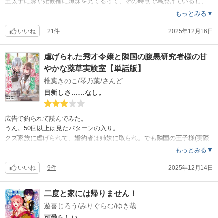
王太子に嫁ぐ妃候補に姉妹を充てるって、その時点で馬鹿げているし、
そのくせ姉にしか妃教育をしていない？？何それ？何の理由か姉は勝手
もっとみる▼
に辞退して『姉の代わりに』と馬鹿親がハッキリ宣言して妹を嫁がせて
いるのに、姉は『元気だったー？』とどの面下げて婚約辞退した相手の
いいね
21件
2025年12月16日
王太子や妹に会うのか。
最終的にハッピーエンドに持っていくんでしょうけれど、設定の浅さご
虐げられた秀才令嬢と隣国の腹黒研究者様の甘
垣間見える。はっきり言うと、ご都合主義満載で進んでいくんだろうな
やかな薬草実験室【単話版】
と。
姉は姉でふざけた人だし、王太子もまあ印象は最悪。ツンデレだとかい
椎葉きのこ/琴乃葉/さんど
う設定なのかしら？ツンなのと人としてクズなのは全く違う。2話までの
目新しさ……なし。
流れでは、あれは『ツン』ではなく『クズ』。
あと、作画も……でもまぁ『少女マンガ』ならこうなのかな。
3話までに惹かれる要素が無さすぎる。この手の『テンプレ』マンガは読
広告で釣られて読んでみた。
み飽きたから、1〜2話で個性出してくれないと、課金してまで読みたい
うん。50回以上は見たパターンの入り。
とは思えないな。
クズ家族に虐げられて、婚約者は姉妹に取られ。でも隣国の王子様(実際
には王子じゃないけどw)に見初められて、めでたしめでたし……ってや
もっとみる▼
つ。
まぁ、まだ7話だからね。これからどう話を持っていくかの期待はあるけ
いいね
9件
2025年12月14日
どね。
ただ、『隣国の王子様に見初められてめでたしめでたし』が見えちゃっ
二度と家には帰りません！
てるだけに、ここからウダウダモダモダしたり、性悪ビ〇チの当て馬入
遊喜じろう/みりぐらむ/ゆき哉
ったりなんて引き延ばしにきたら一瞬で引いちゃうかな。
忘れた頃に母国の話を持ってくるのも興ざめかな。早いところざまぁし
可愛らしい