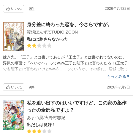
いやいや、当初の主人公カップルのお話だけでいいでしょ。2組目も出て
きてまだ話続く上に3組目のデキ婚話？！
いいね
9件
2026年7月22日
流石に嫌悪感が出てきた。
10代の学生がデキ婚なのが、あまりにも普通っぽく描かれて、3組目なん
身分差に終わった恋を、今さらですが。
て王子と侍女？行儀見習いならまだしも、メイド服の完全に『使用人』
渡鍋ぽんず/STUDIO ZOON
じゃない。ありえないって。いくら、ファンタジーで何でもありと言っ
ても品の無い描き方は私は許せない。品性もとより、倫理感もどうなの
私には刺さらなかった
よ？1組目だけならまだしも、同じ学校で婚前妊婦再び……貴族の子女が
通う学校がこれ？
嫁ぎ先、『王子』とは書いてあるが『王太子』とは書かれてないのに、
浮気の場面で『へいか〜』ってwww王子に陛下とは言わんだろ！(王太子
でも陛下とは言わないけどwww)……っていうか、その前に、居城に取っ
かえ引っ変え女連れ込んでるのに王も王妃も黙認というご都合主義なの
もっとみる▼
か、王族自体腐ってるのか……
設定が浅すぎる。刺されて川に落ちたのにピンピンしてるのもありえな
いいね
9件
2026年7月9日
いし、1話目からそんなんじゃこの先を読んでもご都合でしかストーリー
が進まないかと思うと読む気がしない。
私を追い出すのはいいですけど、この家の薬作
ご都合どころか、あとから浮かんだストーリーとかをバンバン組み込ん
ったの全部私ですよ？
で暴走・迷走しそうな気配w
あと、好みの問題だけど作画が……ちょっと雑。
あまつ昊/火野村志紀
出だしは良好！