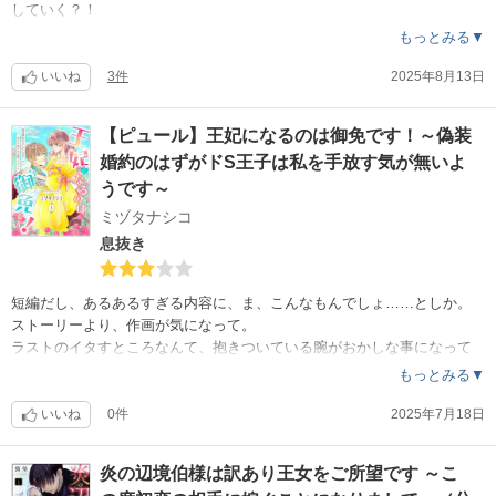
していく？！
主人公の素晴らしさが全然描かれてないし、妹は略奪、姉を虐げておい
もっとみる▼
て自分が事故にあったら改心するいい子？？？ちょっとおイタしちゃっ
た侍女でさえあんな最期だったのに、なんで妹だけ救われてるの？！救
いいね
3件
2025年8月13日
ってあげたい要素これっぽっちもなかったけどw
で、ラストの主人公の男装のくだり、ストーリー的に必要だった？！真
【ピュール】王妃になるのは御免です！～偽装
面目に生きてきた子が自由を手に入れたらはっちゃけちゃった……とい
婚約のはずがドS王子は私を手放す気が無いよ
う事を描きたかった？！いやいや、それにしてもおかしいと言うか必要
のない設定では？
うです～
で、結局は王位も継がず、悪さした訳でもないのにじさつ(漢字だと不適
ミヅタナシコ
切ワードですとw)設定？！王兄でもないから公爵にはなれず辺境伯……
息抜き
何のためのじさつ設定？！
……ってことで、長編とかよく描き込まれた作品を読みなれてくると、
短編だし、あるあるすぎる内容に、ま、こんなもんでしょ……としか。
こうして突っ込みたくなるけど、深く考えずにさら〜っと読むには短す
ストーリーより、作画が気になって。
ぎず長すぎずちょうどいいんじゃない？
ラストのイタすところなんて、抱きついている腕がおかしな事になって
るし、王子の体なんておじいちゃんみたいだし。
もっとみる▼
王子にコロッと絆されるあたり、チョロいというかもっと上手く心の変
化描けなかったのかなぁ。
いいね
0件
2025年7月18日
炎の辺境伯様は訳あり王女をご所望です ～こ