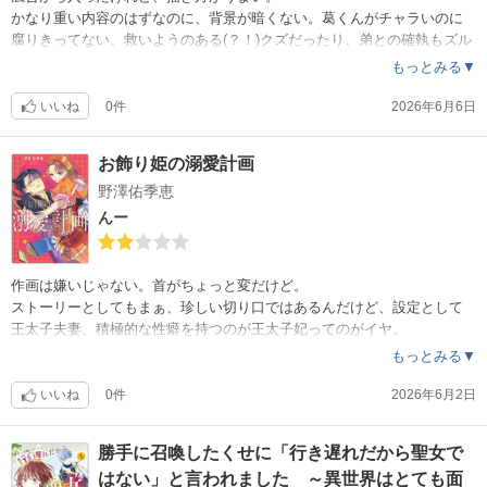
かなり重い内容のはずなのに、背景が暗くない。葛くんがチャラいのに
腐りきってない、救いようのある(？！)クズだったり、弟との確執もズル
ズルしないで、パッと話して解決したりするから読んでいて嫌な気にな
もっとみる▼
らない。
これで、余命宣告は本人の勘違い・思い込みだった、なんてオチはいら
いいね
0件
2026年6月6日
ない。
死んでしまう結末がいいわけではないが、勘違いオチでここまで(2巻まで
お飾り姫の溺愛計画
)の価値を下げないで欲しい。このままいけば、泣ける話ではあるけれど
野澤佑季恵
、ズーンと落ち込む感じではなく、明るく昇華できたらいいな。
……作家さんへの期待のハードルをものすごく上げてしまった(笑)
んー
作画は嫌いじゃない。首がちょっと変だけど。
ストーリーとしてもまぁ、珍しい切り口ではあるんだけど、設定として
王太子夫妻、積極的な性癖を持つのが王太子妃ってのがイヤ。
ツンデレじゃないけど、表ではカンペキ夫妻なのに、閨では……ってギ
もっとみる▼
ャップを楽しむんでしょうけど、せいぜい高位貴族であれば…… 王族
としてはあまりにも品性を欠く設定で嫌悪感が出てしまった。
いいね
0件
2026年6月2日
作画もストーリーも、ホント嫌いじゃないのよ。
勝手に召喚したくせに「行き遅れだから聖女で
品のない設定がイヤなの。
はない」と言われました ～異世界はとても面