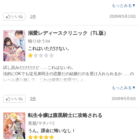
スルスルと出会った騎士と結婚してしまうから、読んでいて焦ったさも
。
もっとみる▼
キュンキュンもない。女性側が7歳年上の設定も意味不明。わざわざ年齢
当て馬おバカキャラ娘(ゲーム本来のヒロイン)が育てる草木が黒いのは何
差を描いたなら、その差を良くも悪くも使わなきゃ。
故なのか。これについては7巻になっても説明がない。主人公でもないキ
いいね
1件
2026年5月13日
ちょっと大人の女性で召喚されたのに扱い雑！と言えば『聖女の魔法は
ャラでどれだけ引っ張るのか。殺人未遂なのに修道院ではなく矯正だけ
万能です』と比べてしまう。……というか、やっぱりそれがすぐに頭に
で済ませ、婚約者のいる王族への不敬もスルーするご都合主義。
溺愛レディースクリニック（TL版）
浮かんでしまった。
新巻出るのに1年近くかかるし、8巻を読んで、この後も買い続けるか検
何も考えずにさらーっと読むには、深くなく、伏線とかもないからいい
柚りゆう/oi
討かな。
と思う。深く読みたい人には物足りない。あ、あと、ドロドロとした性
これはいただけない。
悪なヤツが出てくる物語が好きな人にも勧められないな。
……そして8巻。
うーーーーーーん。
進まないねぇ。進めないようにしてるの？
試し読みだけだけど……これはないわ。
この手の、ゲームの世界に転生した系、どうして『ゲームの世界じゃな
法的にOKでも従兄弟同士の恋愛だの結婚だのを受け入れられるか……の
い！現実を生きてるの！』ってならないのか、ものすごい疑問。いつま
レベル通り越して、これは確実に犯罪でしょ。
でもゲームゲーム言ってるのが、読んでいてイライラする。
家でちちくりあう(www)のは勝手だけど、病院でそれをやったらアウト。
もっとみる▼
『あんたの行動は自分の意思じゃなくて、誰かに選択されて、指示され
しかもレディースクリニックって敷居が高い(わたしだけ？)のに、マンガ
て動いてるの？』と。……と考えると、そこに疑問を持たずにみーんな
とはいえこんな事あるかも……なんて思われたら、余計に怖くて行けな
いいね
3件
2026年5月3日
右にならえのように描く作家さんたちに個性を感じない。
くなる。
まぁ、だからなろう系のストーリーなんて同じ様なものばかりで、飽き
転生令嬢は腹黒騎士に攻略される
てくる。
ご都合主義にも飽き飽き。
美籠/マチバリ
うん。課金に悔いなし！