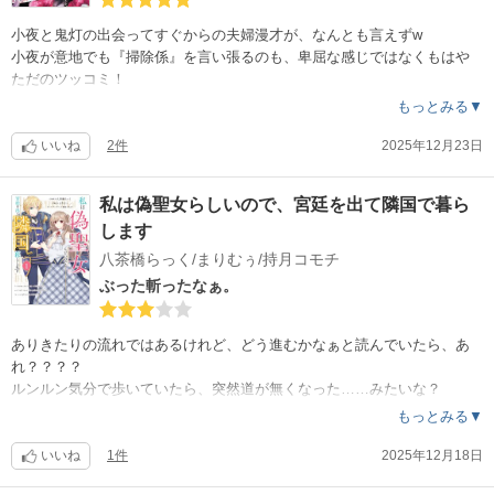
小夜と鬼灯の出会ってすぐからの夫婦漫才が、なんとも言えずw
小夜が意地でも『掃除係』を言い張るのも、卑屈な感じではなくもはや
ただのツッコミ！
本当の嫁になりたいと伝えるのも『お召を待ってる』という、教育を受
もっとみる▼
けていないと言いつつ、奥ゆかしくて品のある事。
それに比べて、教育を受けた義姉の完成度よwww
いいね
2件
2025年12月23日
ストーリーとしては、亡くなった前妻の子の所に後妻と連れ子。前妻の
私は偽聖女らしいので、宮廷を出て隣国で暮ら
子は虐げられ……売られるように評判の悪い異形に嫁がされ……なんて
します
設定だけ聞くとアルアルのストーリーのようだけど、よく見るその手の
話とは何だか被ってない。主人公が卑屈じゃない。だけど、すっとぼけ
八茶橋らっく/まりむぅ/持月コモチ
たおバカという訳でもない。設定もツッコミどころ満載な浅いものでは
ぶった斬ったなぁ。
なくしっかり組み立てられていて、読んでいて心地よい(義姉が出てくる3
巻ほどは胸くそ悪かったけどw)
テンポ良く話が進むからイライラもしない。
ありきたりの流れではあるけれど、どう進むかなぁと読んでいたら、あ
広告から来たけど、これまた久しぶりに当たりでした！
れ？？？？
ルンルン気分で歩いていたら、突然道が無くなった……みたいな？
残念なのは、帯の結びの描写が少し……ふくら雀もつぶれてお太鼓の部
タイトル通りと言えばタイトル通り『隣国で幸せに暮らしたのね』なん
もっとみる▼
分が長いからのぺっとしちゃってる。でも、基本着物で、牡丹とか豊玉
だけど……
姫とかも着物をアレンジしたものだから、とても着物の形から柄から勉
追放した張本人の王女のその後とか、ナレ死状態www しっかりキッチ
いいね
1件
2025年12月18日
強されたんだなぁと。
リざまぁして欲しかったのに。