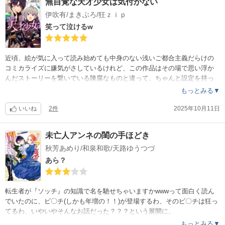
無自覚な天才少女は気付かない
それはもちろん好みの問題だから、作画がどうとか、設定とかストーリ
伊吹有/まきぶろ/狂ｚｉｐ
ーがどうとかという作品自体に問題がある訳ではないのよ。
笑って泣けるw
近頃、絵が気に入って読み始めても中身のない浅いご都合主義だらけの
コミカライズに嫌気がさしているけれど、この作品はその場で思い浮か
んだストーリーを繋いでいる陳腐なものと違って、ちゃんと設定を持っ
て、練られたストーリーだと思う(何様目線だかwww)。
もっとみる▼
料理が出来なくても、美味しい、不味いの感覚があるように、自分が作
品を作り出すことは出来なくても評価くらいしたっていいでしょ？w
いいね
2件
2025年10月11日
6巻なんて、琥珀の成長に泣けた。
世界観が広がってきて、別の性悪女とか出てきたら嫌だな。
未亡人アンネの閨の手ほどき
秋芳あめり/和泉和歌/天路ゆうつづ
あら？
転生者が『ソッチ』の知識で名を馳せちゃいますかwwwって面白く読ん
でいたのに、ビ〇チ(しかも年増の！！)が登場するわ、そのビ〇チは狂っ
てるわ、いやいやそんなお話だった？？？という展開に。
多少の嫉妬とかならよかったけど、この年増ビ〇チの暴走に、正直ドン
もっとみる▼