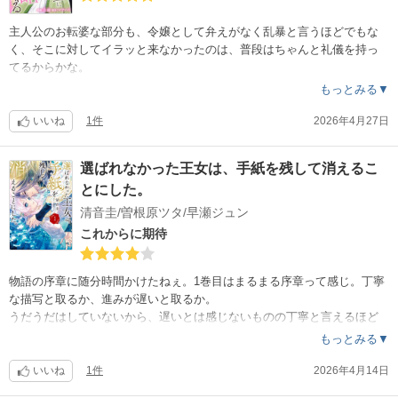
主人公のお転婆な部分も、令嬢として弁えがなく乱暴と言うほどでもな
く、そこに対してイラッと来なかったのは、普段はちゃんと礼儀を持っ
てるからかな。
ストーリー的にも性悪な令嬢が出てきてグダグダと嫌がられするような
もっとみる▼
胸くそ要素は皆無で、ずっと楽しく読んでいられた。
いいね
1件
2026年4月27日
欲を言えば、ラスト、妊婦さん期間にどれだけデレデレに甘やかしたの
か見たかったし、ひとコマしか出てこない双子？！ホントに子だくさん
選ばれなかった王女は、手紙を残して消えるこ
のファミリーになったのね〜ももう少し見ていても楽しかったかも。
とにした。
完結したら読み返すほどでもない物も多いけど、コレはきっと読み返す
だろうなぁ。
清音圭/曽根原ツタ/早瀬ジュン
テンポもいいし、登場人物たちがかわいい。
これからに期待
物語の序章に随分時間かけたねぇ。1巻目はまるまる序章って感じ。丁寧
な描写と取るか、進みが遅いと取るか。
うだうだはしていないから、遅いとは感じないものの丁寧と言えるほど
丁寧には描かれていないかなぁ。
もっとみる▼
……なんだけど、出来の良い娘なのに両親、姉妹から疎まれる。家族全
員クズ！婚約者には婚約破棄されて、しかも姉妹に略奪される。挙句の
いいね
1件
2026年4月14日
果てに追放。