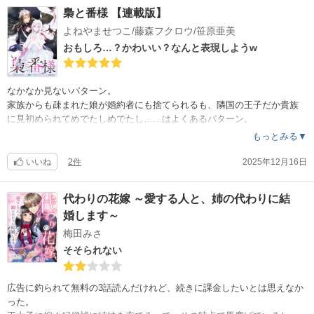
あと、要所要所に背景に描かれるつまみ細工の花。丸つまみと剣つまみ
あと弟王子くん放置とか。
梟と番様 【連載版】
だけなのが、ワンパターンならぬツーパターンすぎ。せっかく牡丹がい
細かいところ置き去りというか押し入れに詰め込んで片付けて部屋の中
るんだから、ひだつまみでボタン描いたり、へそつまみで桔梗とか、も
よねやませつこ/藤森フクロウ/笹原亜美
はキレイに見せてる……みたいな。
っとアレンジ出来るのに。丸と剣組み合わせると豪華になるよ？
ちゃんと着地したように見えるけれど、強制シャットダウンしたような
おもしろ…？かわいい？なんと表現しようw
。
何しろ打ち切りには見えないけれど、消化不良。
なかなか見ないパターン。
家族からも疎まれた娘が婚約者にも捨てられるも、隣国の王子だか貴族
に見初められてめでたしめでたし……はよくあるパターン。
似てはいるけど王室公認の婚約破棄で、隣国ってもぶっ飛んだ格上の皇
もっとみる▼
帝の后へ。政略結婚じゃなくて番だから恋愛結婚のように幸せでしょう
。
いいね
2件
2025年12月16日
ヒーローの梟さんが、かわいい。一歩間違うと『バカ』になりそうなと
ころ、『かわいい』になるのは作画の表現力でしょう。表情と仕草で『
代わりの花嫁 ～愛する人と、姉の代わりに結
バカ』にならずに描かれている。
婚します～
ヒロインの両親・妹・元婚約者には、あっさりじゃなく盛大にざまぁし
てほしいね。
梅田みさ
そそられない
ところで、輿入れのゴンドラ。ドラゴンご運ぶゴンドラ。まさに『ドラ
ゴンドラ』w(東日本の人でないと通じないかな？)
広告に釣られて無料の3話読んだけれど、続きに課金したいとは思えなか
広告に釣られた作品で久々に当たりかな。
った。