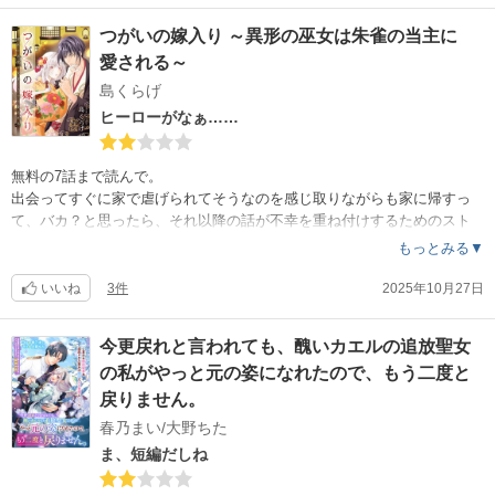
でるとちょっと疲れる。これは好みの問題だけど。
トの男どもは入れるの？！人間は入れるけど精霊は入れない？！人間が
たまた原作のラノベに『難しい』という表現は作品を評価するものとし
つがいの嫁入り ～異形の巫女は朱雀の当主に
入れるなら精霊王も猫の姿でチェルシーが抱えて行けばいいよね？ こ
ては相応しくないのでは？
の矛盾は後々明かされるのか？！
愛される～
単話ものでも5話もあれば、ものによっては1巻になる。1巻でストーリー
や世界観をつかめなければ、その先を購入したいとは思えないな。
島くらげ
正直、作画に関しては顔の作りにアンバランス感があったり、パチパチ
ヒーローがなぁ……
やキラキラだの余計なオノマトペがうるさくて、好みが分かれると思う
。
今のところはストーリー性が良いので楽しんでるけれど、オノマトペ達
無料の7話まで読んで。
は何とかして欲しいとは思う。
出会ってすぐに家で虐げられてそうなのを感じ取りながらも家に帰すっ
て、バカ？と思ったら、それ以降の話が不幸を重ね付けするためのスト
これからのストーリーも楽しみだし、期待を込めて星は4つ。どうか減ら
ーリーにしか見えなくて、薄っぺらいお涙頂戴なのかと。
もっとみる▼
すことになりませんように。
両親や妹からの扱いが酷いとわかっても、その家族と接触させないよう
にと策を取らない役たたずヒーローはなかなか見ないぞ。それでいて『
いいね
3件
2025年10月27日
番』だの『守る』だの、口先だけの男か！！
無料が1話だったりしたら、つい課金しちゃいそうだけど、7話もあった
今更戻れと言われても、醜いカエルの追放聖女
から課金するようなストーリーじゃないと判断できたのはありがたい。
の私がやっと元の姿になれたので、もう二度と
作画は好きだけれど、ストーリーや設定が浅すぎる。残念。
戻りません。
春乃まい/大野ちた
ま、短編だしね