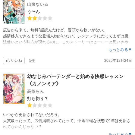
山泉ないる
う〜ん
広告から来て、無料2話読んだけど、冒頭から救いがない。
感情移入できるような登場人物がいない。シンデレラにだってまずは魔
法使いという味方が現れるのに、このストーリーはヒーローと思いきや
腹黒？！で、2巻までに救いが全くない。
もっとみる▼
癒しの時間に、胸くそストーリーはいらないんです。
いいね
5件
2025年12月24日
お好きな方はいるんでしょうけどねw
幼なじみバーテンダーと始める快感レッスン
《カノンミア》
高篠らみ
打ち切り？
いつから更新されてないだろう。
大賞取ったって、広告掲載されてたって、中途半端な状態で1年は更新さ
れてないんじゃない？
そういうのは広告誘導されても詐欺だよなぁ
もっとみる▼