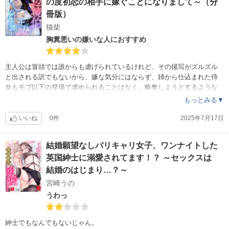
の度初恋の相手に嫁ぐことになりまして～（分
冊版）
猫柴
胸糞悪いの嫌いな人におすすめ
主人公は冒頭では誰からも虐げられているけれど、その描写がズルズル
と出される訳でもないから、嫌な気分にはならず、姉から仕込まれた侍
女もモブ以下の登場で虐められることはなく、略奪しようとするような
性悪だったりビ〇チなのが出てくることもないから、平和に読んでいら
もっとみる▼
れる。
平和すぎて、主人公の親である王や義母である王妃、姉たちへのざまぁ
いいね
0件
2025年7月17日
が物足りないといえば物足りないけれど、いじめ抜くシーンもなかった
からまぁ仕方ないかw
結婚願望なしバリキャリ女子、ワンナイトした
嫁入り先の辺境伯がウダウダモダモダする奴でもなかったから、もうあ
英国紳士に溺愛されてます！？ ～セックスは
とはイチャイチャイチャイチャ……( *´艸`)
眉間にシワは寄らずに読めるけれど、ニヨニヨしてしまうのはご注意。
結婚のはじまり…？～
とにかく胸くそ展開の嫌いな人にはおすすめ出来る。
宮崎うの
うわっ
紳士でもなんでもないじゃん。