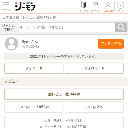
サービス
はじめて
ログイン
会員登録
メニュー
日本最大級！レビュー総数
448万
件
ジャンル
で探す
Rynnさん
フォローする
(女性/50代)
2021年1月からシーモアを利用しています。
0
6
フォロー
フォロワー
レビュー
344
総レビュー数
件
1056
2
いいねGET
件
いいね
件
今月（8月1日～8月31日）
5
レビュー数
0
件
いいねGET
件