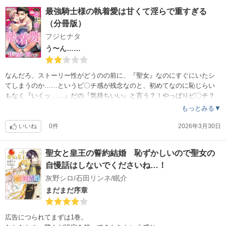
の、いわゆる本当の聖女がいなくなった国は衰退しましたとさ！のパタ
最強騎士様の執着愛は甘くて淫らで重すぎる
ーン。
（分冊版）
王配の昔の恋人が平民って、そんなちゃっちい設定はいらなかったな。
フジヒナタ
広告につられて読んだけど、正〜直目新しさはない。なろう系では見飽
う〜ん……
きるくらい溢れてる設定。まあ、1巻目は序章だから、もう1巻読んで判
断しようかな。
期待を込めて星4つ。
なんだろ、ストーリー性がどうのの前に、『聖女』なのにすぐにいたシ
てしまうのか……というビ〇チ感が残念なのと、初めてなのに恥じらい
もなく『いくッ……』だの『気持ちいい』と言う？！やっぱりビ〇チ？
！ 平民だから婚姻前でも平気でスるのね、って穿った目で見てしまう
もっとみる▼
。この世界観では性に奔放なのかしら。
いいね
0件
2026年3月30日
まぁ、TLだからストーリー性なんて求めるな？？
いやいや、そのカテゴリだってちゃんと深い所まで設定されてる世界観
聖女と皇王の誓約結婚 恥ずかしいので聖女の
のストーリーあるよ？
自慢話はしないでくださいね…！
灰野シロ/石田リンネ/眠介
まだまだ序章
広告につられてまずは1巻。