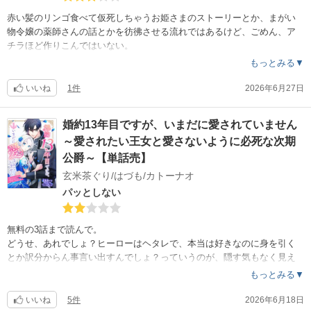
赤い髪のリンゴ食べて仮死しちゃうお姫さまのストーリーとか、まがい
物令嬢の薬師さんの話とかを彷彿させる流れではあるけど、ごめん、ア
チラほど作りこんではいない。
陳腐という訳ではなくあまり深く作りこんではいないから、頭を使わず
もっとみる▼
にゆったりあっさり読める。
ただ、主人公の髪型がどうにかならなかったのか。下位とはいえ貴族の
いいね
1件
2026年6月27日
令嬢なのに貧乏臭い。薬師として没頭していてもまとめ方とかさ。ドレ
スを着ても同じような髪型に、ドレスに着られてる感しかなくて、とて
婚約13年目ですが、いまだに愛されていません
も『令嬢』にみえない。普段はボサボサでも、『ここぞ』の時にピシッ
～愛されたい王女と愛さないように必死な次期
とキメてギャップを見せてくれるならいいんだけど、それもない。
ストーリーは既視感、作画は少々センスが……と言うのが正直な感想。
公爵～【単話売】
玄米茶ぐり/はづも/カトーナオ
パッとしない
無料の3話まで読んで。
どうせ、あれでしょ？ヒーローはヘタレで、本当は好きなのに身を引く
とか訳分からん事言い出すんでしょ？っていうのが、隠す気もなく見え
見え。
もっとみる▼
あと、作品紹介の表紙と、中身の作画さん一緒？
一緒じゃないよね？本編の作画がちょっと……
いいね
5件
2026年6月18日