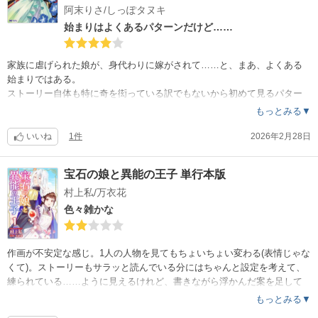
リー。
阿末りさ/しっぽタヌキ
留学を経て結婚までは描かずに、卒業までで終わらせたのは、あくまで
始まりはよくあるパターンだけど……
も学園ストーリーなのかしらという感じ。
辛口を言うなら、作画が……
家族に虐げられた娘が、身代わりに嫁がされて……と、まあ、よくある
立体感がないというか、平べったいというか。並んで手を繋いだりとい
始まりではある。
うような、単体ではなく2人の人物が重なったりすると不自然な感じにな
ストーリー自体も特に奇を衒っている訳でもないから初めて見るパター
るとか、ドレスのデザインもちょっとダサいとか……
ンというわけでもないけれど、読み慣れてもういいや、となる筋書きで
もっとみる▼
ストーリー的にほのぼのと読んでいたけれど、作画はもう少し頑張って
もない。
ほしいかな。ちょっと昭和の少女マンガっぽい。
だから読み進めてしまうのだけど……
いいね
1件
2026年2月28日
作画はもう少し頑張ってほしい。ちょっと雑。
全身を描くと、小顔を通り越して不自然に頭小さいとか、ロンロンが猫
宝石の娘と異能の王子 単行本版
だかヒョウだかだとしても、動物として形がちょっと……
村上私/万衣花
そして、ようやく結ばれるシーンも主人公の身体があまりにも貧相で…
…アレは食事を与えられていない身体だよ。色気も何もあったもんじゃ
色々雑かな
ない。
画質として、昭和な感じが否めない。
コミカライズは諦めて原作読むか……
作画が不安定な感じ。1人の人物を見てもちょいちょい変わる(表情じゃな
くて)。ストーリーもサラッと読んでいる分にはちゃんと設定を考えて、
練られている……ように見えるけれど、書きながら浮かんだ案を足して
足して……で、広げすぎてる感じ？
もっとみる▼
だいぶ広げちゃったけれど大丈夫？