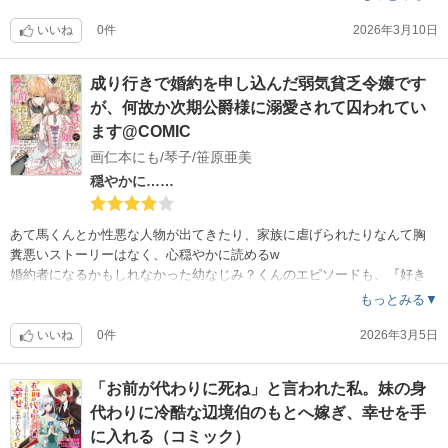
胸くそストーリーが好きな人には物足りないかな？
おかげで、ゆっくり、まったり読み進めることが出来る……んだけど、
いいね
0件
2026年3月10日
いい加減ゆっくりしすぎ！
更新までに1年以上。それだけ待って、ストーリーは数日しか進まない。
成り行きで婚約を申し込んだ弱気貧乏令嬢です
話が全く進まないのよ！
が、何故か次期公爵様に溺愛されて囚われてい
ゴールが結婚式なのか分からないけど、そうだとしてもラストまでには
ます@COMIC
実家の両親の問題、姉の問題を片付けないとねぇ。
画仁本にも/琴子/笹原亜美
となると、短くてもあと1〜2年。
穏やかに……
……待てないや。
あて馬くんとか性悪な人物が出てきたり、家族に虐げられたりなんて胸
糞悪いストーリーはなく、心穏やかに読めるw
婚約者になるかもしれなかった幼なじみ？くんのエピソードも、『好き
な子にイジワルしちゃうタイプ』と似た感じだけど、そんなに酷い描写
もっとみる▼
でもなかったのは良かったけれど、そんなに酷くはなかった故に『大嫌
い』とか震えるほど怖い思いをしていたという描写に少々違和感。
いいね
0件
2026年3月5日
ストーリーとしては、平民だか下級貴族が王族と……なんてぶっ飛んだ
「お前が代わりに死ね」と言われた私。妹の身
シンデレラストーリーな訳でもないけれど、学校で突然『私と婚約して
代わりに冷酷な辺境伯のもとへ嫁ぎ、幸せを手
！』と申し込んだ相手が実は幼少期に出逢っていた人で、相手の方こそ
自分の事を想ってくれていた……という、いかにもな少女マンガストー
に入れる（コミック）