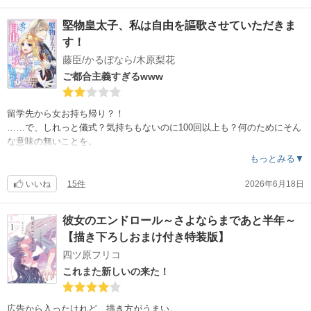
4話以降は試し読みをチラッと見たけど、7話以降どんどん作画が崩れて
行ってるけど……
堅物皇太子、私は自由を謳歌させていただきま
す！
藤臣/かるぼなら/木原梨花
ご都合主義すぎるwww
留学先から女お持ち帰り？！
……で、しれっと儀式？気持ちもないのに100回以上も？何のためにそん
な意味の無いことを。
しかも、お持ち帰り女をその儀式の場に連れて来てる……王子は救いよ
もっとみる▼
うないから放置しておいても、その状況を黙って見ている国王www
状況判断できない愚王か！
いいね
15件
2026年6月18日
無料の1冊目と残りは試し読みしたけど、ご都合主義でしかないストーリ
ーに、正直課金価値は見出だせない。
彼女のエンドロール～さよならまであと半年～
作者さん、『堅物』の意味わかってる？
【描き下ろしおまけ付き特装版】
四ツ原フリコ
これまた新しいの来た！
広告から入ったけれど、描き方がうまい。