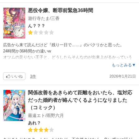
ウザ絡み女もラストにバッサリいったし。
悪役令嬢、断罪前緊急36時間
気になった事といえば、ジャンルがジャンルだからだけど、王子ともあ
遊行寺たま/三香
ろう人が、婚約者とはいえ婚姻前にシちゃって大丈夫？！ヒロイン側も
何の迷いもなしに受け入れてるけど、性に奔放な世界観なのかしら。
ん？？？
……短編にそこまで求めちゃいけないんだろうけどwww
広告から来て読んだけど『残り一日で……』のパクリかと思った。
24時間か36時間かの違いw
オツムの足りない王子と、どうしたらそんなのが出来上がるかっていう
王妃は、平民になった……はいいけど、見て見ぬふりしてた王は？！王
もっとみる▼
子に取り入ってたビ〇チな男爵ごときの令嬢は？！
『残り一日で……』を知ってるから、この作品の設定の浅さが……
いいね
3件
2026年1月21日
作画もちょっと雑。
関係改善をあきらめて距離をおいたら、塩対応
だった婚約者が絡んでくるようになりました
（コミック）
最遠エト/雨野六月
あれ？