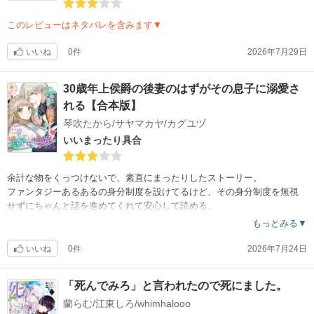
このレビューはネタバレを含みます▼
いいね
0件
2026年7月29日
30歳年上侯爵の後妻のはずがその息子に溺愛さ
れる【合本版】
琴吹たから/サヤマカヤ/カグユヅ
いいまったり具合
余計な物をくっつけないで、素直にまったりしたストーリー。
ファンタジーあるあるの身分制度を設けてるけど、その身分制度を無視
せずにちゃんと話を進めてくれて安心して読める。
最近のコミカライズ(……の原作も含めて)は、安直というか、設定めちゃ
もっとみる▼
くちゃとか、とっ散らかし暴走ストーリーばかりだから、こういう落ち
着いて読めるのはうれしい。
いいね
0件
2026年7月24日
……それなのに、何故星の数少ないか？
「死んでみろ」と言われたので死にました。
更新間隔の問題。1年半くらい間が空く。長すぎる。2巻から一年以上経
蘭らむ/江東しろ/whimhalooo
った時点でもう止めようかと思っていたのに、新刊出て条件反射で買っ