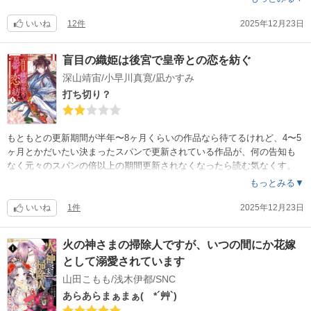
いいね
12件
2025年12月23日
盲目の織姫は後宮で皇帝との恋を紡ぐ
深山靖宙/小早川真寛/凪かすみ
打ち切り？
もともとの更新期間が半年〜8ヶ月くらいの作品なら待てるけれど、4〜5
ヶ月とかだいたい決まったスパンで更新されている作品が、何の告知も
なく元々のスパンの倍以上の期間更新されなくなったら読む気なくす。
マンガ雑誌とかに出してる人は休載する場合とか告知出すだろうに、ウ
もっとみる▼
ェブだからってその辺適当なのは、そういう(適当な)作家さんなんだろな
とおもうから。作品や読者への愛は感じられない。
いいね
1件
2025年12月23日
作品はそこそこ楽しんでいたのになー
火の神さまの掃除人ですが、いつの間にか花嫁
として溺愛されています
山田こもも/浅木伊都/SNC
あらあらまぁまぁ( *´艸`)