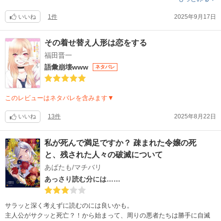
引き。続きを読む気が失せてしまった。
いいね
1件
2025年9月17日
その着せ替え人形は恋をする
福田晋一
語彙崩壊www
ネタバレ
このレビューはネタバレを含みます▼
いいね
13件
2025年8月22日
私が死んで満足ですか？ 疎まれた令嬢の死
と、残された人々の破滅について
あばたも/マチバリ
あっさり読む分には……
サラッと深く考えずに読むのには良いかも。
主人公がサクッと死亡？！から始まって、周りの悪者たちは勝手に自滅