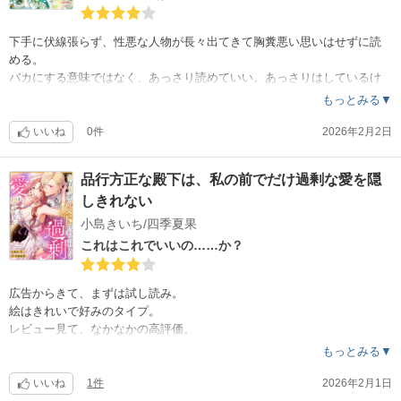
下手に伏線張らず、性悪な人物が長々出てきて胸糞悪い思いはせずに読
める。
バカにする意味ではなく、あっさり読めていい。あっさりはしているけ
れど、中身がないわけではなく、ストーリーとして山あり谷あり。ちゃ
もっとみる▼
んと悪役も出てきてハラハラするし。
胸くそストーリーや、ざまぁが好きな人には物足りないでしょう。
いいね
0件
2026年2月2日
ちょっと心がお疲れな時とか、ほっこりしたい時にはいいね。
贅沢をいえば、みんなを連れて、出会った森に里帰り？！とか、ピピュ
品行方正な殿下は、私の前でだけ過剰な愛を隠
オの生みの親見つけるとか、追放された国の王に嫌味のひとつでも言っ
しきれない
てるとかの短くていいの、外伝あったらなぁ。とか。
主人公がいつでもポニーテールじゃなくて、ドレス(正装)の時は下ろして
小島きいち/四季夏果
た方が良かったなとか。そのくらいかな。
これはこれでいいの……か？
広告からきて、まずは試し読み。
絵はきれいで好みのタイプ。
レビュー見て、なかなかの高評価。
……ならチャリーンとwww
もっとみる▼
そうね。単話ならこんなものね。
いいね
1件
2026年2月1日
変に伏線張ったり、散らかしてもいないから回収も不要。