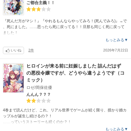
ちゃった。3巻が、2026年7月。さて、次はいつ出る？？？
ご都合主義！！
『死んだ方がマシ！』『やれるもんならやってみろ！(死んでみろ)』→で
、死にました。……思ったら死に戻ってる！！旦那も同じく死に戻って
ました！
もっとみる▼
っていう、Theご都合主義。まぁまぁ……と読んでたけど、やっぱりご都
合主義『だけ』で進む展開に気持ち悪くなってきたwww
いいね
2件
2026年7月22日
お互い想いあってたのに誤解だった……という、ベタな展開にしたいの
か、死ぬほど……というか、自分の胸を貫くほどだったのに、死に戻っ
ヒロインが来る前に妊娠しました 詰んだはず
たらやっぱり婚約者を好きになるのか？！ それこそ失笑よ。
の悪役令嬢ですが、どうやら違うようです（コ
そこは王子の方を選択するのが元婚約者へのざまぁでしょ。
頑張って読んだけど、更新間隔長すぎる上にご都合主義だけの浅いスト
ミック）
ーリーにうんざり感が来てしまった。
ロゼ/岡保佐優
んんん？？？
4巻まで読んだけど、これ、リアル世界でゲームが続く限り、授かり婚カ
ップルが誕生し続けるの？！
……っていうストーリーも続くのか？！
もっとみる▼