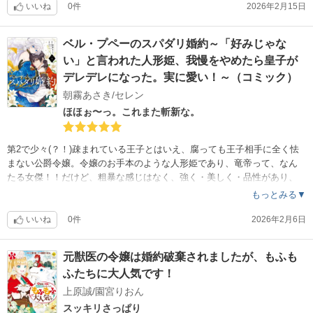
『終わり良ければ全て良し』とばかりに、ハッピーエンドで誤魔化す作
いいね
0件
2026年2月15日
品が山のようにあるけど、そんなエンディングが見えてきたよ。
風呂敷広げすぎて片付けないで、散らかしっぱなしのラストが……
ベル・プペーのスパダリ婚約～「好みじゃな
作り込みも浅めだし、う〜ん、私の『もう買わない』の本棚行きかなぁ
い」と言われた人形姫、我慢をやめたら皇子が
。
デレデレになった。実に愛い！～（コミック）
朝霧あさき/セレン
ほほぉ〜っ。これまた斬新な。
第2で少々(？！)疎まれている王子とはいえ、腐っても王子相手に全く怯
まない公爵令嬢。令嬢のお手本のような人形姫であり、竜帝って、なん
たる女傑！！だけど、粗暴な感じはなく、強く・美しく・品性があり、
ユーモアもある。
もっとみる▼
……なんだ完璧じゃない！
で？女癖の悪い粗野な王子と言われていたのに、中身は乙女だと？！
いいね
0件
2026年2月6日
男女逆転の甘々を描きたいのか、BがLするのを描きたいのかwww
それが中途半端なら『描きたいことはっきりしろよ！！』ってなるが、
元獣医の令嬢は婚約破棄されましたが、もふも
そうならないのは作家さんのウデ??✨なんだろうね。
ふたちに大人気です！
絵もキレイだし、人物はイケメンだし(主人公もイケメンとしとくwww)
主人公が早く17歳になって、さらに甘々イチャイチャを見たい( *´艸`)
上原誠/園宮りおん
スッキリさっぱり