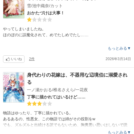
婚約してから急にダーリンがデレすぎ、主人公も超ポジティブ娘からお
雪/池中織奈/カット
バカ感が出始め、婚約以降のラブコメ感のギャップというか路線変更度
おかたづけは大事！
合いがちょっと引く？！
とにかく、ドロドロや、盛大なざまぁが好きな人にはオススメ出来ませ
やってしまいましたね。
ん。
ほのぼのに誤魔化されて、めでたしめでたし……
平和を愛する人にオススメ(笑)
生まれ故郷のその後とか、神子だと言われ、ウハウハで双子片割れ(主人
もっとみる▼
公)を捨てて行った両親と姉のその後とか、散らかすも何も、広げたもの
ではなく最初の、根本の設定すら回収せずに終わり？！
いいね
2件
2026年3月14日
怖い怖い……
コミカライズ作品の怖いところよ。
身代わりの花嫁は、不器用な辺境伯に溺愛され
原作もここで終わってるなら、目も当てられない。
る
かわいい絵を見ていれば、それだけで幸せ！になれる方はどうぞ。
一ノ瀬かおる/椎名さえら/一花夜
丁寧に描かれてはいるけど……
物語はゆったり、丁寧に描かれている。
あるあるの、性悪女、この物語では姉がその役割をw
でも、ズルズルと出続ける訳でもないため、胸糞悪い思いはしないで読
める。
もっとみる▼