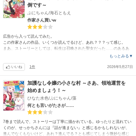
倒です～
ぷにちゃん/海石ともえ
作家さん買いw
広告から入って読んでみた。
この作家さんの作品、いくつか読んでるけど、あれ？？？って感じ。
まあ、ストーリーとしては、転生は召喚された聖女だった……のあるあ
る。
もっとみる▼
アホな第2王子を言い負かす程なのに、理詰めというか、論破するほどで
はないのが残念。
いいね
1件
2026年5月27日
言いなりにならないのは大人の女性ならではなのに、元の世界でバリキ
ャリだったんだから、もっと『勝手に召喚したんなら、私の元の世界観
加護なし令嬢の小さな村 ～さあ、領地運営を
も理解しろ！』『召喚しておいて髪が短いだの年増だのふざけるな！』
始めましょう！～
『側室になれ？！聖女として王族に入って欲しかったら、お前がお願い
する立場でしょうが！』くらいまくし立ててほしかったな。そして、最
ひなた水色/ぷにちゃん/藻
後に王に直訴したなら、アホな第2王子の処分まで約束しなきゃ！
何とも言いがたさが……
2巻まで読んで、ストーリーはゆるゆる。設定も浅いなぁ。召喚された女
性が大人の女性なら、大人ならではの目線を持ってるとかの目新しさが
7巻まで読んで、ストーリーは丁寧に描かれている。ゆったりと流れてい
あれば良かった。……ないから、その辺のあるある聖女転生と同じ。個
くのが、せっかちさんには『話が進まない』と感じるかもしれないが、
性がない。
進んでなくもないけど、あれ？進んでる？とも感じてしまう微妙な感じ