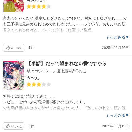
て、新しい生活の方に切り替えて欲しい。
……まさか、母国の話は冒頭のアレでおしまいなんてことはないよね？
作画が、古臭さが感じるのは背景の白さが目につくからかなぁ。あとは
実家でぎゃくたい(漢字だとダメだってw)され、姉妹にも虐げられ……で
、他の人も書いてる『ふぇっ』が、お腹鳴らす音とか、なんだかなぁ。
も王子様に見染められてめでたしめでたし……っていう、ありふれた筋
主人公の家の爵位がよく分からないけど、王族が婚約に口を出す？！し
書きではあるけれど、スキルに関しては面白い発想。
かも王様じゃなくてたかだか『王子』ごときが他人の婚約に決定権ある
もっとみる▼
の？
作画もかわいらしいけれど、時々目が『ぱちぱち』って星が散る表現さ
……なーんて、設定がきちんとされてなくて、描きたい事を流れでその
れてるのが意味がわからない。
いいね
1件
2025年11月20日
まま描いてるフシがあるなぁ。
あれはなんだろか？
設定は土台。土台がないと、積み上げるだけじゃすぐ崩れるぞ？
意味不明のパチパチと顔周りのキラキラが、だんだん鬱陶しくなってき
【単話】だって望まれない番ですから
あるあるすぎる出だしで、どう個性を出してくれるのか、期待を込めて
た。
の星3つ。ここから増えるのか、減るのか。
燦々サンゴ/一ノ瀬七喜/杉町のこ
あと、主人公、12歳スタートの設定よね？婚約したのが13歳。幼い頃か
らガッツリ淑女教育されてる王女とか高位貴族の令嬢ならまだしも、虐
う〜ん
16話まで読んで。
たいされて食事もまともにもらえなかったような子があれだけ落ち着い
目新しさは出なかった。それどころか、主人公のバカっぽさがどんどん
ているのはものすごく違和感が。普通の12歳ってあどけなさが残ってる
際立っていく。
でしょ。それがないのよね。背だけ小さくて中味もう成人してるでしょ
無料で5話まで読んでみて……
泣くのにいちいち『ふえっ』から始まり、酔って呂律が回らないんじゃ
？ってくらいにみえる。
レビューにずいぶん高評価が多いのにびっくり。
なくて幼児語ってwww
王弟が18歳、主人公12歳の年の差感が今は見えた方が面白いのになと思
でも高評価の人はみんなずっと読んでいる人。『難しいけれど、読み続
可愛い通り越してちょっとオツムに問題ありそうに見える
う。18歳くらいで早くにお子をもうけたりして、すっかり落ち着いたマ
けると……』という声も多いが、5話までで正直そそられない。
もっとみる▼
コンスタントに2週に1話更新してくれるのはうれしいしありがたいけど
マね……くらいの方が( *´艸`)
『難しい』という表現は人それぞれ違うかもしれないが、推理モノでも
、おばちゃんの世代的にはちょっとこの物語の対象年齢が低めかな。
あと、依頼者？の居場所は大精霊達が結界張ったから大精霊が揃わない
ないのに『難しい』ということは、多くの人に『理解しきれない』とい
いいね
2件
2025年11月19日
薬の研究者なのにバカっぽく見えるのはマイナスでしょ。作画も、読ん
と解除出来ないし、中にも入れない……のに、なんで傍付きやら黒マン
うことではないの？物語に深みがあるならまだしも、コミカライズ、は