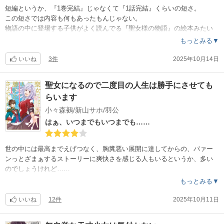
短編というか、『1巻完結』じゃなくて『1話完結』くらいの短さ。
この短さでは内容も何もあったもんじゃない。
物語の中に登場する子供がよく読んでる『聖女様の物語』の絵本みたい
な内容www
もっとみる▼
追放されてざまぁがあるわけでもなく、追放されて隣国の王子と幸せに
なりましたとさ。めでたしめでたし。……何で母親が隣国の王家につて
いいね
3件
2025年10月14日
があったのか、何で隣国では醜い姿にならなかったのか、隣国の国民を
避難させたって国を移住させたの？全国民を？！そんなものは一切触れ
聖女になるので二度目の人生は勝手にさせても
ない。そ、色々突っ込む大人向けの物語ではない。聖女と王子様がでて
らいます
くる絵本です。
小々森鵺/新山サホ/羽公
はぁ、いつまでもいつまでも……
世の中には最高までえげつなく、胸糞悪い展開に達してからの、バァー
ンっとざまぁするストーリーに爽快さを感じる人もいるというか、多い
のでしょうけれど……
私も、悪人がざまぁされるのは好きですよ？好きだけれど……
もっとみる▼
そこに至るまでの悪人たちの所業が、イライラするとか、頭にくる！と
いう程度ならいいけれど、悪人・性悪がいつまでもいつまでも延々と登
いいね
12件
2025年10月11日
場し続けて、顔芸に近い歪んだ顔を見せられる胸糞ストーリーが続くな
ら、読む『楽しみ』が感じられず、『嫌気』がさしてきてしまう。