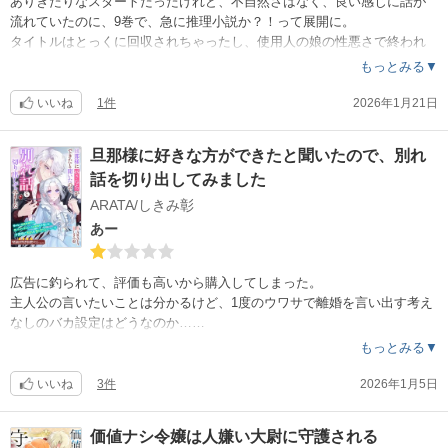
ありきたりなスタートだったけれど、不自然さはなく、良い感じに話が
流れていたのに、9巻で、急に推理小説か？！って展開に。
タイトルはとっくに回収されちゃったし、使用人の娘の性悪さで終われ
ば良かったのに、コナンくんよろしく名推理が始まって、どうした？！
もっとみる▼
って感じ。10巻で元のストーリー性に戻らなければその先はちょっと考
えようかな。
いいね
1件
2026年1月21日
旦那様に好きな方ができたと聞いたので、別れ
話を切り出してみました
ARATA/しきみ彰
あー
広告に釣られて、評価も高いから購入してしまった。
主人公の言いたいことは分かるけど、1度のウワサで離婚を言い出す考え
なしのバカ設定はどうなのか……
自分は相応しくない。旦那様には幸せになって欲しいと、そこまで考え
もっとみる▼
るのに、淑女感無いし、ウワサとは本当なのかと裏を取るとかする知性
を感じられない。ただ直感だけで行動する、暴走娘？！
いいね
3件
2026年1月5日
やっぱり短編ものはこんなもんだよねって感じ。
価値ナシ令嬢は人嫌い大尉に守護される