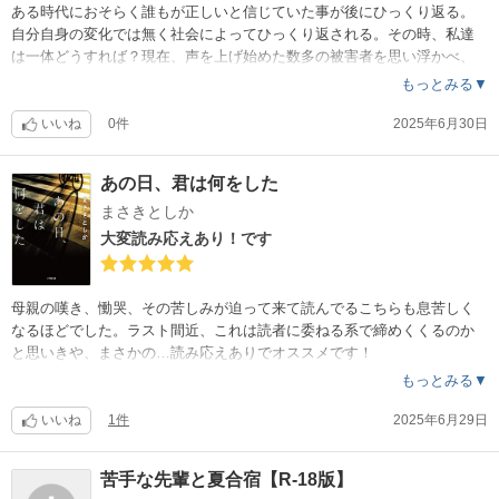
ある時代におそらく誰もが正しいと信じていた事が後にひっくり返る。
自分自身の変化では無く社会によってひっくり返される。その時、私達
は一体どうすれば？現在、声を上げ始めた数多の被害者を思い浮かべ、
やりきれない気持ちで読み終えました。人間の尊厳とは何なのかを突き
もっとみる▼
つけられ考えさせられる深い深い物語でした。阿久津とハルの幸せを願
って止みません。
いいね
0件
2025年6月30日
あの日、君は何をした
まさきとしか
大変読み応えあり！です
母親の嘆き、慟哭、その苦しみが迫って来て読んでるこちらも息苦しく
なるほどでした。ラスト間近、これは読者に委ねる系で締めくくるのか
と思いきや、まさかの…読み応えありでオススメです！
もっとみる▼
いいね
1件
2025年6月29日
苦手な先輩と夏合宿【R-18版】