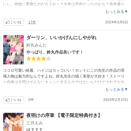
愛情持ってレビューしてるのにな。
いし…何故に受賞なのだろうか！？今年は不作だったのかな？良作盛り
沢山な年もありますからね。
もっとみる▼
いいね
17件
2024年3月6日
ダーリン、いいかげんにしやがれ
鈴丸みんた
やっぱり、鈴丸作品良いです！
ココロ可愛い綺麗、ハイジはカッコいい！ホントにこの先生の作品の登
場人物は魅力的なんですよね。鈴丸先生の描く美形が大好き！ストーリ
ー自体は今回はそんなにキュンとするものではないんだけどそれでもや
っぱりお気に入りの作品になりました。他の作品同様に読み終わった後
もっとみる▼
に「この2人の続きがまだまだ読みたい〜！」ってまたしても思いました
。
いいね
0件
2024年2月15日
夜明けの序章 【電子限定特典付き】
三月えみ
は？？？