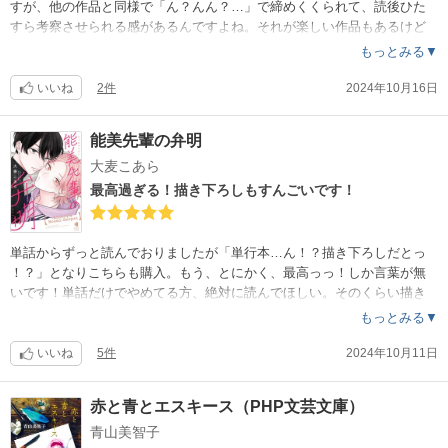
すが、他の作品と同様で「ん？んん？…」で締めくくられて、読後ひた
すら考察させられる感があるんですよね。それが楽しい作品もあるけど
背筋さんの作品はもう少しスッキリさせてほしいなぁと読む度にいつも
もっとみる▼
思います。着地が良ければ素晴らしい作品だと思うんですが…。おそら
く風呂敷を広げるのは得意な作家さんなんだろうな。
いいね
2件
2024年10月16日
能美先輩の弁明
大麦こあら
最高過ぎる！描き下ろしもすんごいです！
単話からずっと読んでおりましたが「単行本…ん！？描き下ろしだとっ
！？」となりこちらも購入。もう、とにかく、最高っっ！しか言葉が無
いです！単話だけでやめてる方、絶対に読んでほしい。そのくらい描き
下ろしが本当〜に素晴らしいです！後悔なし！私的に超大ヒット作品で
もっとみる▼
神作品です。丹くんと能美くん、この2人がとんでもなく魅力的でまだま
だ離れたくない、続きが読みたい〜。続編、どうかよろしくお願いしま
いいね
5件
2024年10月11日
す！
赤と青とエスキース（PHP文芸文庫）
青山美智子