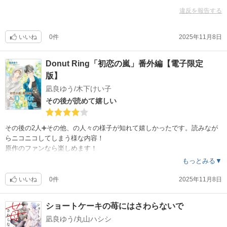
違反を報告する
いいね
0件
2025年11月8日
Donut Ring「初恋の嵐」番外編【電子限定
版】
凪良ゆう/木下けい子
その後が読めて嬉しい
その後の2人➕その他、の人々の様子が知れて嬉しかったです。読みなが
らニコニコしてしまう様な内容！
原作のファンなら楽しめます！
もっとみる▼
いいね
0件
2025年11月8日
ショートケーキの苺にはさわらないで
凪良ゆう/丸山ハシシ