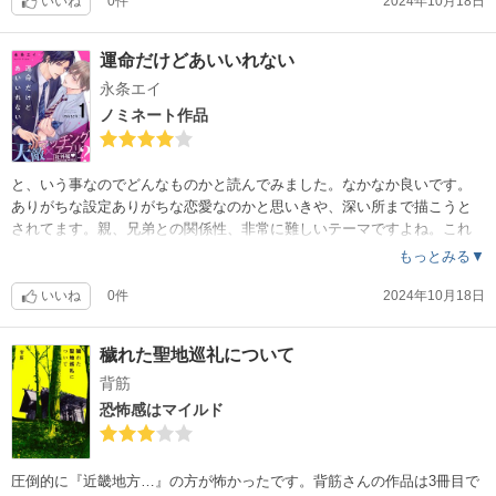
いいね
0件
2024年10月18日
運命だけどあいいれない
永条エイ
ノミネート作品
と、いう事なのでどんなものかと読んでみました。なかなか良いです。
ありがちな設定ありがちな恋愛なのかと思いきや、深い所まで描こうと
されてます。親、兄弟との関係性、非常に難しいテーマですよね。これ
がこの後きちんと着地してくれればすごい良作になりますね。過去に「
もっとみる▼
描ききれないならそこには手を出すな！」な作品がいくつかありました
。作家さん的には描きたいテーマなんでしょうね。でも描ききれず自爆
いいね
0件
2024年10月18日
されてる方が何人も…。作者様、頑張って下さい！
穢れた聖地巡礼について
背筋
恐怖感はマイルド
圧倒的に『近畿地方…』の方が怖かったです。背筋さんの作品は3冊目で