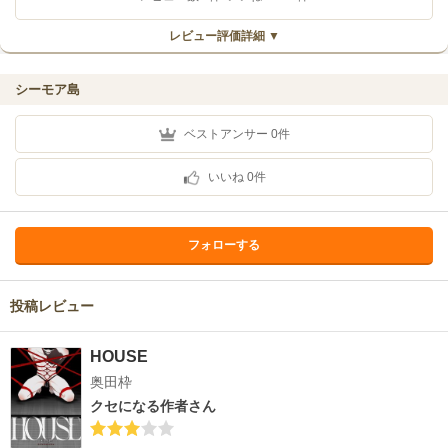
レビュー評価詳細 ▼
シーモア島
ベストアンサー
0
件
いいね
0
件
フォローする
投稿レビュー
HOUSE
奥田枠
クセになる作者さん