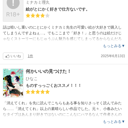
ミナカミ理久
絵がとにかく好きで仕方ないです。
話は暗いし重いのにとにかくミナカミ先生の可愛い絵が大好きで購入し
てしまうんですよねぇ…。でもここまで「好き！」と思うのは絵だけじ
ゃなくストーリーにもじゅうぶん魅力を感じてしまってるからなんだろ
うなぁと思う。なんだかどうにも心惹かれる魔力がある作家さん。
もっとみる▼
いいね
1件
2025年6月13日
何かいいの見つけた！
ひなこ
ものすっっごくおススメ！！！
「消えてくれ」を先に読んでこちらもある事を知りさっそく読んでみた
ら……「消えてくれ」以上の素晴らしい作品でした。元々、小春みたい
なタイプはあんまり好きではないのにこんなにハマるなんて作者さんの
力量が半端無いのだろうとしみじみ……もっと続きが読みたいなぁ〜。
もっとみる▼
とっても好きなカップルです！