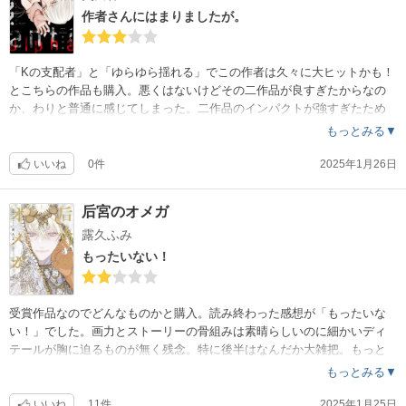
作者さんにはまりましたが。
「Kの支配者」と「ゆらゆら揺れる」でこの作者は久々に大ヒットかも！
とこちらの作品も購入。悪くはないけどその二作品が良すぎたからなの
か、わりと普通に感じてしまった。二作品のインパクトが強すぎたため
！悪くはないです！主役2人カッコ良いです！
もっとみる▼
いいね
0件
2025年1月26日
后宮のオメガ
露久ふみ
もったいない！
受賞作品なのでどんなものかと購入。読み終わった感想が「もったいな
い！」でした。画力とストーリーの骨組みは素晴らしいのに細かいディ
テールが胸に迫るものが無く残念。特に後半はなんだか大雑把。もっと
良いもの描けたんじゃないかなぁ。例えばハーリドが生まれながらの王
もっとみる▼
であると読み手に納得させるエピソード、敵役（兄）もビジュはいいの
にキャラが弱い、それとイリヤのハーリドへの恋慕の心の動き、肝心の
いいね
11件
2025年1月25日