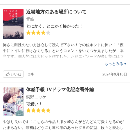
もっとダイレクトに「口は災いの元」の恐怖を感じられると期待してた
のでちょっとガッカリでした。
近畿地方のある場所について
背筋
とにかく、とにかく怖かった！
怖さに耐性のない方は心して読んで下さい！その位ホントに怖い！「夜
中にトイレに行けなくなる」というコメントをいくつか見ましたが、本
当です。個人的には大ヒット作でした。ただエピソードが多い割にはラ
ストがあっという間で伏線の回収は今ひとつ。？？？となり考察をあち
もっとみる▼
こちで見まくりやっと納得したりなどしました。そこを差し引いてもや
はりすごい作品！
いいね
2件
2024年9月16日
怖いお話を読みたい方、オススメです！
体感予報 TVドラマ化記念番外編
鯛野ニッケ
可愛い！
やはり良いです！こちらの作品！瀬ヶ崎さんがどんどん可愛くなるのが
たまらない。最初はどうにも違和感のあったダヨの髪型、段々と愛おし