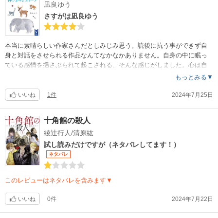
凪良ゆう
さすがは凪良ゆう
本当に素晴らしい作家さんだとしみじみ思う。読後に抗う事ができず自
身と対話をさせられる作品なんてなかなかありません。自身の中に眠っ
ている感情を揺さぶられて起こされる、そんな感じがしました。心は自
由…その心のまま生きていく事のできる人はいったいどれくらいいるん
もっとみる▼
だろう。けれど薄氷を踏む危うさと背中合わせでも、そちらを選んだ人
達は幸せだと言い切るのだろうなと思いました。良作です。
いいね
1件
2024年7月25日
十角館の殺人
綾辻行人/清原紘
試し読みだけですが（ネタバレしてます！）
ネタバレ
このレビューはネタバレを含みます▼
いいね
0件
2024年7月22日