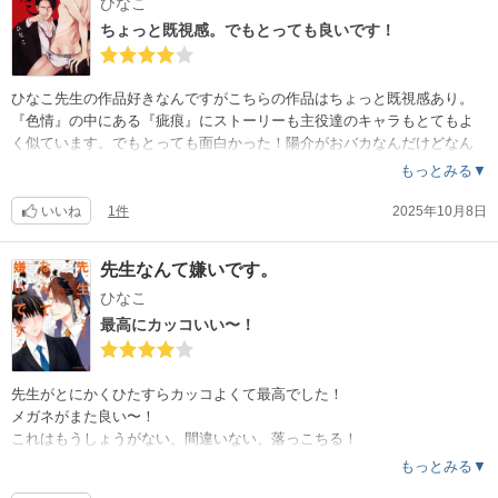
ひなこ
ちょっと既視感。でもとっても良いです！
ひなこ先生の作品好きなんですがこちらの作品はちょっと既視感あり。
『色情』の中にある『疵痕』にストーリーも主役達のキャラもとてもよ
く似ています。でもとっても面白かった！陽介がおバカなんだけどなん
だかほっとけない、後を引くクセになる可愛さで筋間さんが手放せなく
もっとみる▼
なるのも納得。互いに振り回されながら仲良くやっていくんだろうなぁ
〜。
いいね
1件
2025年10月8日
先生なんて嫌いです。
ひなこ
最高にカッコいい〜！
先生がとにかくひたすらカッコよくて最高でした！
メガネがまた良い〜！
これはもうしょうがない、間違いない、落っこちる！
内容的には「異動すりゃいいのか問題」はありますが…笑笑
もっとみる▼
まぁそこを差し引いてもとーっても良かったです。