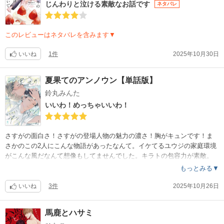
じんわりと泣ける素敵なお話です
ネタバレ
このレビューはネタバレを含みます▼
いいね
1件
2025年10月30日
夏果てのアンノウン【単話版】
鈴丸みんた
いいわ！めっちゃいいわ！
さすがの面白さ！さすがの登場人物の魅力の濃さ！胸がキュンです！ま
さかのこの2人にこんな物語があったなんて。イケてるユウジの家庭環境
がこんな風だなんて想像もしてませんでした。キラトの包容力が素敵。
この先が楽しみで仕方ないです。
もっとみる▼
いいね
3件
2025年10月26日
馬鹿とハサミ