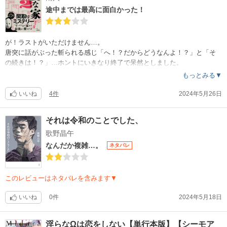
途中までは最高に面白かった！
が！ラストがいただけません…。
唐突に話がぶった斬られる感じ「へ！？だからどうなんよ！？」と「そ
の続きは！？」…ホントにいきなり終了で呆然としました。
途中まではほんっっとに面白いんです！
もっとみる▼
「雨穴さん、天才かも…」なんて思ってたのに…何なのこの強制終了感
は…。
いいね
4件
2024年5月26日
残念で仕方ない。途中までは星5つだけど読後のガッカリ…で星３つです
。
それは令和のことでした、
歌野晶午
なんだか複雑…。
ネタバレ
このレビューはネタバレを含みます▼
いいね
0件
2024年5月18日
淫らなΩは恋をしない【単行本版】【シーモア