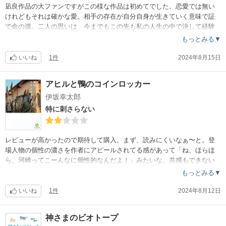
凪良作品の大ファンですがこの様な作品は初めてでした。恋愛では無い
けれどもそれは確かな愛。相手の存在が自分自身が生きていく意味で証
で命の源。二人の思いは、今までもこの先も私の人生の中で決して経験
する事のない感情だろうけれどそのカタチを歪だとは思えず尊いとさえ
もっとみる▼
感じる。ただただ二人の幸せを願って読み終えました。
いいね
1件
2024年8月15日
アヒルと鴨のコインロッカー
伊坂幸太郎
特に刺さらない
レビューが高かったので期待して購入。まず、読みにくいなぁ〜と。登
場人物の個性の濃さを作者にアピールされてる感があって「ね、ほらほ
ら、河崎ってこーんなに個性的なんだよ！」みたいな。共感もできない
し感情移入もできないし好きにもなれないし、で、のめり込んで読む瞬
もっとみる▼
間がついぞなく例えて言うなら『そう観たくもないTVをただつけてある
から横目で観てる』…様な感じで読みました。結局さんざん味付けされ
いいね
1件
2024年8月12日
た人物の個性の根っこは放置。作家って自由だなって思いました。
神さまのビオトープ