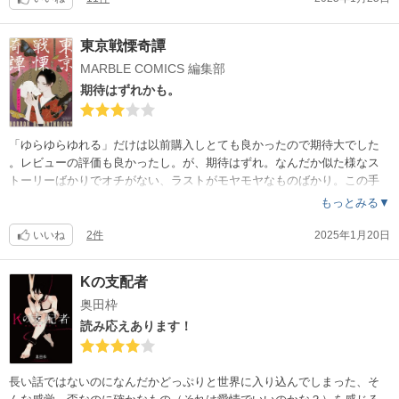
そこがあっさりしすぎて感情が入っていかない。ラストの2人が愛し合う
場面は本当に「画力はいったいどこにいった？」という程に雑。読み手
東京戦慄奇譚
としては待ちに待ったシーンなのだから入魂して描いて欲しかったです
MARBLE COMICS 編集部
。総じて下巻の絵はまるで作者を真似た別人が描いてるくらいにひどい
（上巻が好評だったから脇が甘くなったのだったら最悪）背景どうした
期待はずれかも。
？真っ白けじゃないですか。とにかくもったいない！続編あるなら低評
価のレビューを参考にしてしっかり描いて欲しいです。コミックを読ん
でいて時々、作者が『読者』や『作品の登場人物』に愛情を持っていな
「ゆらゆらゆれる」だけは以前購入しとても良かったので期待大でした
いのでは…と感じる事があります。この作品の下巻はまさにそんな感じ
。レビューの評価も良かったし。が、期待はずれ。なんだか似た様なス
。読者はバカではなく、たくさんの作品を読んでるから愛情が無くなれ
トーリーばかりでオチがない、ラストがモヤモヤなものばかり。この手
ば気づきますよ。お金を払って購入してるんです。やっつけ仕事は勘弁
の作品にありがちな、風呂敷を広げる事はできるけど上手にたためない
もっとみる▼
してください。次回、入魂の続編期待します！
、飛んだはいいけどうまく着地できず素っ転ぶ作品ばっかりでした。残
念。「だから！一体なんだったのよ！」と何度呟いた事か。「ゆらゆら
いいね
2件
2025年1月20日
…」は良作！これのみ！
Kの支配者
奥田枠
読み応えあります！
長い話ではないのになんだかどっぷりと世界に入り込んでしまった、そ