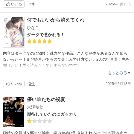
いいね
2件
2025年6月13日
何でもいいから消えてくれ
ひなこ
ダークで惹かれる！
内容はダークなのに物凄く魅力的な作品。こんな良作があるなんて知ら
なかったー！まだ続きがあるので楽しみで仕方ない。2人の行き着く先を
知りたい！早く読みたくてたまらないです！
もっとみる▼
いいね
3件
2025年6月13日
儚い羊たちの祝宴
米澤穂信
期待していたのにガッカリ
独特の空気感を醸す短編集。読み始めは引き込まれるのですが読み進め