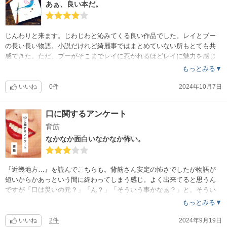
あぁ、良い本だ。
じんわりと来ます。じわじわと沁みてくる良い作品でした。レイとブー
の長い長い物語。小説だけれど綺麗事ではまとめていない所もとても共
感できた。ただ、ブーがそこまでレイに惹かれるほどレイに魅力を感じ
られなかった。ブーの魅力はとてもよくわかる。「こんな人に出逢った
もっとみる▼
ら恋してしまうなぁ」と入り込めましたが…どうにもレイが苦手。女性
としてはもちろん人間性に美しさを全く感じられず読んでてイラっとし
いいね
0件
2024年10月7日
ました。若い頃の経験が何も身についておらず仕事にも活かされず、そ
れでいてプライドだけは高いまま歳を重ねている。生きづらいだろうな
口に関するアンケート
ぁと思ったら案の定……。まぁ、それだからこそ『綺麗事でまとめない
背筋
』リアルな良さがあるのかなとも思いましたが。もう少し魅力のある女
性に描かれていたら何度も読み返したい作品になったのになぁ〜。
なかなか面白いなかなか怖い。
『近畿地方…』を読んでこちらも。背筋さん安定の怖さでしたが物語が
短いからかあっという間に終わってしまう感じ。よく出来てると思うん
ですが「口は災いの元？」「ん？」「そういう事かなぁ？」と。そうい
う事じゃ無くて「邪な恋慕は悲劇を生む」的な感じじゃないのかなぁ〜
もっとみる▼
。「『呪』の木の事？人々が思いのまま話したことによってそうなった
んだって事？」なんかその辺りがよくわからなくてモヤモヤしました。
いいね
2件
2024年9月19日