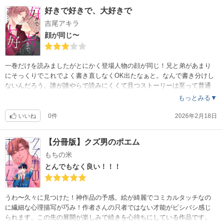
好きで好きで、大好きで
吉尾アキラ
顔が同じ〜
一巻だけを読みましたがとにかく登場人物の顔が同じ！兄と弟があまり
にそっくりでこれでよく書き直しなくOK出たなぁと。なんで書き分けし
ないんだろう。誰が誰やらで読みにくくて且つストーリーは至って普通
。女の子とやむを得ず絡んだところをうっかり目撃されて誤解されて…
もっとみる▼
って…。いやいや○ぬ程そんなん読みました。笑
いいね
0件
2026年2月18日
【分冊版】クズ男のポエム
もちの米
とんでもなく良い！！！
うわ〜久々に見つけた！神作品の予感。絵が綺麗でコミカルタッチなの
に繊細な心理描写が巧み！作者さんの只者ではない才能がビシバシ感じ
られます。この先の展開が楽しみで続きを心待ちにしている作品です。