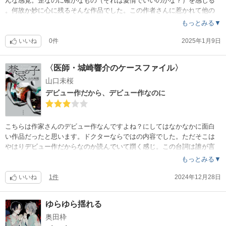
んな感覚。歪なのに確かなもの（それは愛情でいいのかな？）を感じる
。何故か妙に心に残るそんな作品でした。この作者さんに惹かれて他の
作品も読んでみたくなりました。
もっとみる▼
いいね
0件
2025年1月9日
〈医師・城崎響介のケースファイル〉
山口未桜
デビュー作だから、デビュー作なのに
こちらは作家さんのデビュー作なんですよね？にしてはなかなかに面白
い作品だったと思います。ドクターならではの内容でした。ただそこは
やはりデビュー作だからなのか読んでいて躓く感じ。この台詞は誰が言
ったのかがわからなくて状況が掴めず前ページに戻って読み返して…と
もっとみる▼
いう箇所が何度もありました。この作品の前後に某超有名作家の作品を
読みましたが澱みなく読み進み頭の中で状況が映像の様に浮かぶ、今ま
いいね
1件
2024年12月28日
でそれはごく当たり前の事だと思ってましたが、ベテランと新人とはこ
うも違うものか…と申し訳ないですがつくづく思いました。この作品に
ゆらゆら揺れる
ついては個人的には明らかになった真実が生理的に受け付けられない、
奥田枠
正直気持ちが悪かったです…受け入れられる方には面白い作品なのかも