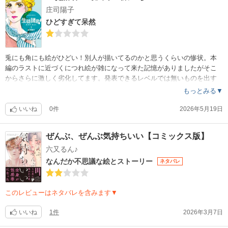
庄司陽子
ひどすぎて呆然
兎にも角にも絵がひどい！別人が描いてるのかと思うくらいの惨状。本
編のラストに近づくにつれ絵が雑になって来た記憶がありましたがそこ
からさらに激しく劣化してます。発表できるレベルでは無いものを出す
、作者やその周りの作品に関わる人々の矜持はどこに行ったのか。スト
もっとみる▼
ーリーもひどい。別人の様な作者が別人になったナッキーを描いていま
す。星ひとつもつけたくないくらいです。ハイティーンブキのラストも
いいね
0件
2026年5月19日
ひどかったけどこちらはそれ以上に価値がない。少女の頃の思い出を台
無しにされました。
ぜんぶ、ぜんぶ気持ちいい【コミックス版】
六又るん♪
なんだか不思議な絵とストーリー
ネタバレ
このレビューはネタバレを含みます▼
いいね
1件
2026年3月7日