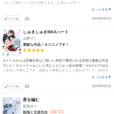
くなって来た！この2人の甘々をもっと見たいです！
もっとみる▼
いいね
1件
2024年9月5日
しゅきしゅきMAXハート
山野でこ
素敵な作品！オススメです！
タイトルからは想像出来ない程いい意味で裏切られる内容の素敵な作品
でした！ストーリーもいいし何よりとにかく絵が綺麗！それだけではな
く本当に丁寧なんです。細部まで背景もきちんと描かれていて（近頃ろ
くすっぽ背景を描かない雑に感じる作品が多いので）素晴らしいなぁと
もっとみる▼
思いました。作者さんにお礼を言いたいくらい！こんなに愛情こめた作
品を届けてくれて感謝です。続編も読みたいなぁ。可愛くてカッコいい2
いいね
4件
2024年9月2日
人の今後も見てみたい！トカゲ可愛い！是非よろしくお願いします！
星を編む
凪良ゆう
暁海と北原先生
ネタバレ