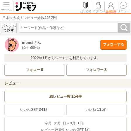
サービス
はじめて
ログイン
会員登録
メニュー
日本最大級！レビュー総数
448万
件
ジャンル
で探す
monetさん
フォローする
(女性/50代)
2022年1月からシーモアを利用しています。
0
3
フォロー
フォロワー
レビュー
154
総レビュー数
件
341
115
いいねGET
件
いいね
件
今月（8月1日～8月31日）
1
レビュー数
0
件
いいねGET
件