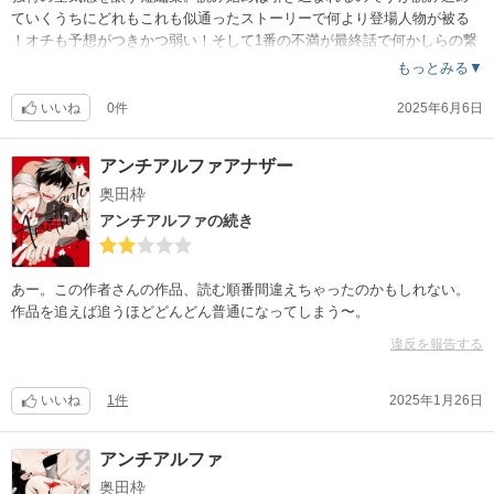
ていくうちにどれもこれも似通ったストーリーで何より登場人物が被る
！オチも予想がつきかつ弱い！そして1番の不満が最終話で何かしらの繋
がりがあるのだろうとの期待感を見事なまでに裏切られ…というより、
もっとみる▼
ここまで読ませておいての締め括りに踏みにじられた様な気がしました
。ひど過ぎ。
いいね
0件
2025年6月6日
アンチアルファアナザー
奥田枠
アンチアルファの続き
あー。この作者さんの作品、読む順番間違えちゃったのかもしれない。
作品を追えば追うほどどんどん普通になってしまう〜。
違反を報告する
いいね
1件
2025年1月26日
アンチアルファ
奥田枠