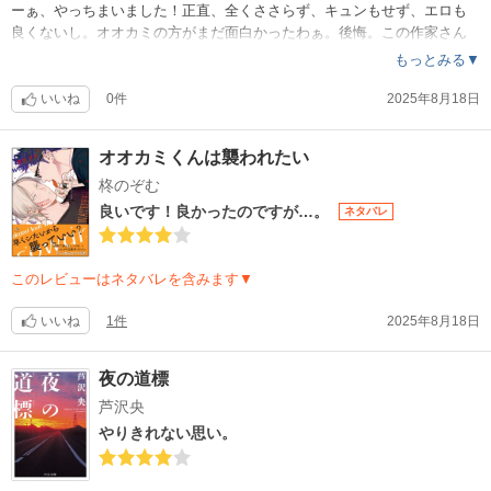
ーぁ、やっちまいました！正直、全くささらず、キュンもせず、エロも
良くないし。オオカミの方がまだ面白かったわぁ。後悔。この作家さん
合わないのかなぁ〜。
もっとみる▼
いいね
0件
2025年8月18日
オオカミくんは襲われたい
柊のぞむ
良いです！良かったのですが…。
ネタバレ
このレビューはネタバレを含みます▼
いいね
1件
2025年8月18日
夜の道標
芦沢央
やりきれない思い。