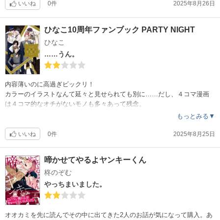
いいね
0件
2025年8月26日
ひなこ10周年ファンブック PARTY NIGHT
ひなこ
……うん。
内容薄いのに高過ぎビックリ！
カラーのイラストなんて延々と見せられても別に……だし、４コマ漫画
は４コマ的なオチがないモノも多々あって残念。
うっかり乗せられちゃった感がハンパないです。
もっとみる▼
いいね
0件
2025年8月25日
啼かせてやるよヤンキーくん
柊のぞむ
やっちまいました。
オオカミを先に読んでその中に出てきた2人のお話が気になって購入。あ