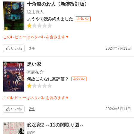
十角館の殺人〈新装改訂版〉
綾辻行人
ようやく読み終えました
ネタバレ
このレビューはネタバレを含みます▼
いいね
3件
2024年7月19日
黒い家
貴志祐介
何故こんなに高評価？
ネタバレ
このレビューはネタバレを含みます▼
いいね
2件
2024年6月11日
変な家2 ～11の間取り図～
雨穴