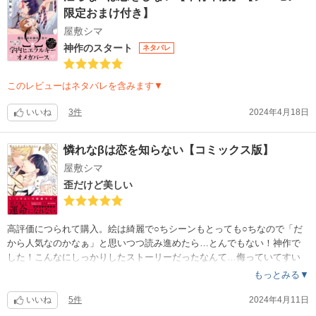
限定おまけ付き】
屋敷シマ
神作のスタート
ネタバレ
このレビューはネタバレを含みます▼
いいね
3件
2024年4月18日
憐れなβは恋を知らない【コミックス版】
屋敷シマ
歪だけど美しい
高評価につられて購入。絵は綺麗で○ちシーンもとっても○ちなので「だ
から人気なのかなぁ」と思いつつ読み進めたら…とんでもない！神作で
した！こんなにしっかりしたストーリーだったなんて…侮っていてすい
ません。低評価レビューに書かれていましたが、確かに「それ、あり！
もっとみる▼
？」な設定もあります。凌介の瀬乃への想いは歪なのかもしれない、だ
けど…美しい！私は抵抗感は全くありませんでした。無茶な設定で話が
いいね
5件
2024年4月11日
進んで行くBLコミックは数々あって読みながらモヤモヤするものもあれ