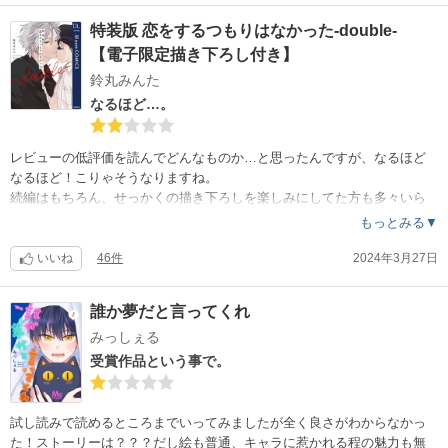
ばこの作品の様にすんなりと受け入れられるものもあり、何が違うんだ
特装版 恋をするつもりはなかった-double-
ろうと考えるとやはり登場人物の魅力やストーリーの秀逸さ、結局のと
【電子限定描き下ろし付き】
ころ作者さんの力量なんだなぁとしみじみ感じました。本当に素敵な作
品に出逢えて嬉しい！続きが楽しみです！
鈴丸みんた
なるほど…。
レビューの低評価を読んでどんなものか…と思ったんですが、なるほど
なるほど！こりゃそうなりますね。
続編はもちろん、せっかくの描き下ろしを楽しみにしてた方も多々いら
っしゃるでしょうに（私も続編は読んでおりましたが描き下ろしが読み
もっとみる▼
たくて購入しました）なんでこんなに絵が雑になってるんだろう。作者
様はこの作品の描き下ろしは気乗りしなかったんでしょうか？特に背景
いいね
46件
2024年3月27日
を描くのめんどくさかったんですかね？これはレビュー厳しくても仕方
ないでしょうね。私、鈴丸先生の大ファンです。シーモアで購入できる
誰か夢だと言ってくれ
分は全部購入しております。なのでだからこそ「良いものは良い、良く
みっしぇる
ないものは良くない！」とはっきりレビューさせていただいてます。が
、こちらの作品に関しては過去にレビューが削除されたという初めての
受賞作品という事で。
経験もありました。鈴丸先生、良くないものは良くないですよ。登場人
物に愛情を持って描いてください。読者はバカじゃないですよ。作品に
キャラクターに作者の愛情が感じられなければ手を抜いてる様に捉えて
試し読みで読めるところまでいってみましたが全く良さがわからなかっ
しまいます…ってまたこれも削除されるのかな。こちらは読み手として
た！ストーリーは？？？だし絵も普通、キャラに惹かれる程の魅力も無