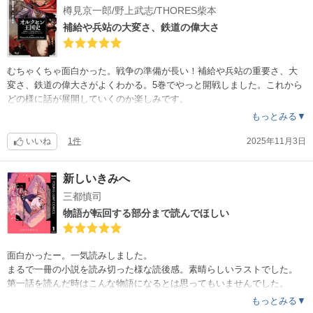
樽見京一郎/野上武志/THORES柴本
補給や兵站の大変さ、鉄道の偉大さ
むちゃくちゃ面白かった。戦争の準備が長い！補給や兵站の重要さ、大
変さ、鉄道の偉大さがよくわかる。5巻でやっと開戦しました。これから
どの様に話が展開していくのか楽しみです。
もっとみる▼
いいね
1件
2025年11月3日
新しいきみへ
三都慎司
物語が転回する部分まで読んでほしい
面白かったー。一気読みしました。
まるで一冊の小説を読み切った様な読後感。素晴らしいラストでした。
第一話を読んだ時はこんな物語になるとは思ってもいませんでした。
本当に全ての登場人物が丁寧に描かれていて、それぞれのバックストー
もっとみる▼
リーも気になります。