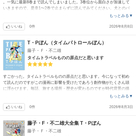
。一気に最新8巻まで読んでしまいました。3巻位から面白さが加速して
いきますので、是非1〜2巻で止まらずに読んでみてください。犬とのバ
ディものから、仮面ライダーやミリタリーなどいろんな要素が出てきて
もっとみる▼
最高でした。皆川先生、相変わらずというかさらに絵が上手くなってま
せん？ストーリーやユーモアも上手くはまっているので、是非読んでみ
いいね
0件
2026年8月8日
て欲しいなと思います。ショウ君が葛藤の末、ボス側に敵対する事にし
た理由がすごく納得感があってよかったです。
T・Pぼん（タイムパトロールぼん）
藤子・Ｆ・不二雄
タイムトラベルものの原点だと思います
すごかった。タイムトラベルものの原点だと思います。今になって初め
て読んだのですがこの漫画に影響を受けたであろう創作物がたくさん頭
に浮かびます。毎話、旅する場所・歴史が変わるのですが時代背景の描
写がとても詳しく、ドラえもんなども書きながら毎月連載していたと思
もっとみる▼
うととんでもないなと思います。ドラえもんなどで藤子•F•不二雄作品が
好きになった方には、是非読んで欲しいと思います。
いいね
0件
2026年8月3日
藤子・F・不二雄大全集 T・Pぼん
藤子・Ｆ・不二雄