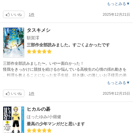
坪井さんの話も良かったけど、特にYouTuberの話がよかったです。三部
もっとみる▼
作がこれで終わりなのは寂しいなぁ。また成瀬の話が読みたいですね。
いいね
1件
2025年12月21日
タスキメシ
額賀澪
三部作全部読みました。すごくよかったです
三部作全部読みました〜。いやー面白かった！
怪我をきっかけに競技を続けるか悩んでいる高校生の心情の揺れ動きを
、料理を教えることになった女子生徒、好き嫌いの激しいお子様舌の弟
、陸上部部長の友人、などの心情を交えながら描いた一作目。
もっとみる▼
箱根駅伝を予選会から本番までじっくりと描いた二作目。
コロナ禍で延期となった東京オリンピックの選手村食堂の運営側を描い
いいね
1件
2025年12月15日
た三作目。どれもそれぞれの面白さがあってよかったです。
スポーツ物が読みたい方は二作目の「タスキメシ 箱根」がいいと思い
ヒカルの碁
ます。一作目を読まずに読んでも大丈夫だと思いますよ。
ほったゆみ/小畑健
最高の少年マンガだと思います