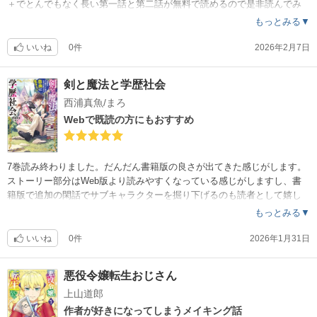
＋でとんでもなく長い第一話と第二話が無料で読めるので是非読んでみ
てください。そして私と同じようにハマってくれるといいな。
もっとみる▼
ガッツリSFです。でもクスッと笑いながら読ませてくれます。いつのま
にか違う星に転移してしまったカップルが、異星人に野球を教えて、文
いいね
0件
2026年2月7日
明を発展させて、プロ野球リーグを作ろうという話。この説明を読んで
も意味が分からないと思いますが、これがとんでもなくワクワクさせる
剣と魔法と学歴社会
んです。異星人と体の構造が違うから、投げる・打つが人間と同じよう
西浦真魚/まろ
にはできません。異星人の体に合わせた方法を試行錯誤するのです。思
考実験が面白いですよね。こういった事を説明臭くならないように絵で
Webで既読の方にもおすすめ
伝えてくれるんですよね。野球をフックにしてとても読みやすいので是
非読んでみてください。
あと、各話のタイトルがSF小説のパロディになっているのがいいですね
7巻読み終わりました。だんだん書籍版の良さが出てきた感じがします。
。
ストーリー部分はWeb版より読みやすくなっている感じがしますし、書
籍版で追加の閑話でサブキャラクターを掘り下げるのも読者として嬉し
2026/3/4追記)
い。7巻のピスの閑話はオチもバッチリ決まっていて素晴らしかったです
もっとみる▼
3巻も読みました。とうとう野球の試合ができる様になりました。ヤルル
。
星人ならではの野球テクニックが炸裂！すごい！面白い！ワクワク感が
いいね
0件
2026年1月31日
半端ない！
悪役令嬢転生おじさん
上山道郎
作者が好きになってしまうメイキング話