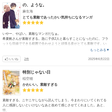
した。ただ、おそらく続刊は出ないでしょうから、完結は期待しない方
の、ような。
がいいかもしれません。
麻生海
とても素敵であったかい気持ちになるマンガ
いやー、やばい。素敵なマンガだなぁ。
希夏帆さんが素敵すぎる。急に子供2人と暮らすことになったのに、フラ
ットな目線でできる範囲で合わせようと頑張る姿がとても素敵です。い
ろいろ言われる愁人さんも優しくて包容力があって素敵だと思います。
もっとみる▼
とてもいい子な冬馬くんと春陽くんが健やかに育ってくれるといいなぁ
と素直に思います。
いいね
2件
2025年6月22日
特別じゃない日
稲空穂
かわいい。素敵すぎる
素敵すぎる。ニヤニヤしながら読んでしまう。今まわりにいてくれてる
人に感謝しないといけないなあと改めて感じさせてくれました。あと、
猫。