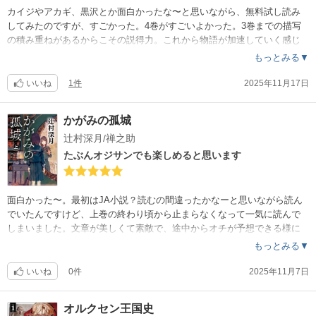
カイジやアカギ、黒沢とか面白かったな〜と思いながら、無料試し読み
してみたのですが、すごかった。4巻がすごいよかった。3巻までの描写
の積み重ねがあるからこその説得力。これから物語が加速していく感じ
。続きを読むのが楽しみです。
もっとみる▼
いいね
1件
2025年11月17日
かがみの孤城
辻村深月/禅之助
たぶんオジサンでも楽しめると思います
面白かった〜。最初はJA小説？読むの間違ったかなーと思いながら読ん
でいたんですけど、上巻の終わり頃から止まらなくなって一気に読んで
しまいました。文章が美しくて素敵で、途中からオチが予想できる様に
描いてあるのですが、それでいて読ませる文章力がすごかったです。そ
もっとみる▼
の上でラストは意表を突かれました。40代のオジサンでも楽しめました
。
いいね
0件
2025年11月7日
オルクセン王国史