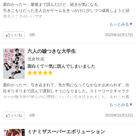
リオン会戦が超画力で見れてよかったです。
面白かった〜。最後まで読んだけど、続きが気になる。
引きこもりだった主人公がゲームをきっかけに少しづつ成長しようと頑
張るところがいいです。
ゲームの中の村人に勇気をもらって一歩踏み出していって、成長してい
もっとみる▼
く様子がとても面白かった。
小説の方も読もうかなやむな〜
いいね
0件
2025年10月17日
六人の嘘つきな大学生
浅倉秋成
面白くて一気に読んでしまいました
面白かった〜。引き込まれて、先が気になってなかなか止められず、出
社ギリギリまで読んで遅刻しそうになりました。ストーリーとキャラク
ターが魅力的で彼らの心理戦にぐいぐい引き込まれました。あれこれ書
くとネタバレになりそうなので書きませんが、ミステリー仕立てでハラ
もっとみる▼
ハラしながら楽しく読みました。
映画化もされていて、あちこちからネタバレされる可能性があると思い
いいね
0件
2025年10月12日
ますが、ぜひ情報ゼロで読んで欲しいなと思います。
ミナミザスーパーエボリューション