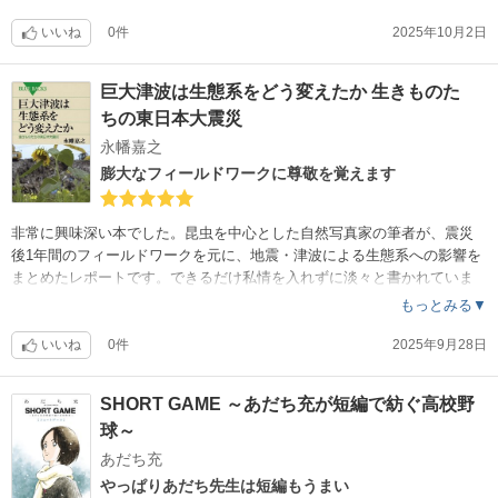
読みやすくてサラサラっと読めます。かっこつけたがりなのに、なかな
かかっこつけられない主人公がかわいくていい感じです。終盤の加速感
いいね
0件
2025年10月2日
がいいですよね。映画のガチボーイとか、50回目のファーストキスとか
、そんな感じです。明るい終わり方がいいですよ。
巨大津波は生態系をどう変えたか 生きものた
ちの東日本大震災
永幡嘉之
膨大なフィールドワークに尊敬を覚えます
非常に興味深い本でした。昆虫を中心とした自然写真家の筆者が、震災
後1年間のフィールドワークを元に、地震・津波による生態系への影響を
まとめたレポートです。できるだけ私情を入れずに淡々と書かれていま
すが、トンボを筆頭に昆虫類への深い愛情が感じられます。きっかけは
もっとみる▼
震災による津波が原因だけど、地域での種の絶滅に至った大元には人間
社会の活動域の拡大による、動植物の生息域である湿地、砂浜の分断が
いいね
0件
2025年9月28日
ある事、その上で震災後の急速な復旧作業に伴いさらに生態系の多様性
が失われてしまうであろう事への物悲しい気持ちもあるけれど、かと言
SHORT GAME ～あだち充が短編で紡ぐ高校野
って希少な種の保全のために復旧の手を緩めろなんて言えない訳で非常
球～
に難しい心情も綴られています。膨大なフィールドワークを元にした知
見と、昆虫などの美しい写真が素晴らしい本でした。
あだち充
やっぱりあだち先生は短編もうまい