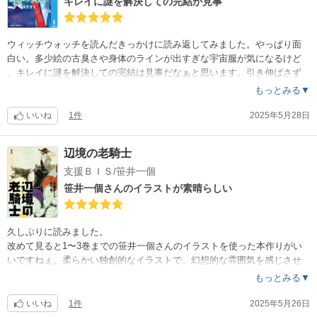
キレイに謎を解決しての完結が見事
ウィッチウォッチを読んだきっかけに読み返してみました。やっぱり面
白い。多少絵の古臭さや身体のラインが出すぎな宇宙服が気になるけど
、キレイに謎を解決しての完結は見事だなぁと思います。引き伸ばさず
に、ギュっと圧縮して5巻にまとまっているいるところがいいですね。一
もっとみる▼
気読みをお勧めします。ワクワクする冒険とミステリーが楽しめる青春
物語。
いいね
1件
2025年5月28日
辺境の老騎士
支援ＢＩＳ/笹井一個
笹井一個さんのイラストが素晴らしい
久しぶりに読みました。
改めて見ると1〜3巻までの笹井一個さんのイラストを使った本作りがい
いですねぇ。柔らかい独創的なイラストで、幻想的な雰囲気を感じさせ
て。お亡くなりになったとの事で本当に残念です。
もっとみる▼
地に足ついたファンタジー小説なんですけど、戦闘とかより、ずっーと
旅や日常の話を読んでいたいお話でした。ユーモアも最高なんですよね
いいね
1件
2025年5月26日
。「くそっ、くそっ、カムラーめ」が大好きです。