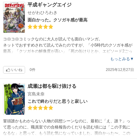
平成ギャングエイジ
せがわひろわき
面白かった。クソガキ感が最高
コロコロコミックなのに大人が読んでも面白いマンガ。
ネットでおすすめされて読んでみたのですが、「小5時代のクソガキ感が
最高」「クソガキの解像度が高い」「死の缶けりとか、エピソード2ごっ
ことか、小学生男子はやる」「マトリックス鬼ごっこをやってくれる真
もっとみる▼
理先生がとてもいい先生」という感想です。
いいね
0件
2025年12月27日
成瀬は都を駆け抜ける
宮島未奈
これで終わりだと思うと寂しい
冒頭誰かもわからない人物の回想シーンなのに、最初に「え、誰？」っ
て思ったのに、職員室での合格報告のくだりを読む頃には「この子気に
なるな」と思って、もう読む気になっていました。面白かった〜。この