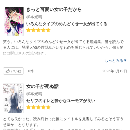
けどなんかかわいい。ちゃんと市川のこと可愛がってる感もすごくいい
きっと可愛い女の子だから
。
柳本光晴
13巻でなんと河原和音先生の「太陽よりも眩しい星」とコラボ！
いろんなタイプのめんどくせー女が出てくる
え、このお二人に繋がりあったの？！両方とも好きな私得です！
笑う。いろんなタイプのめんどくせー女が出てくる短編集。響を読んで
る人には、登場人物の原型みたいなものを感じられていいかも。個人的
には関口さんの話が好き。
もっとみる▼
いいね
0件
2026年1月19日
女の子が死ぬ話
柳本光晴
セリフのキレと静かなユーモアが良い
とても良かった。読み終わった後にタイトルを見返してみるとそう言う
意味か…となります。