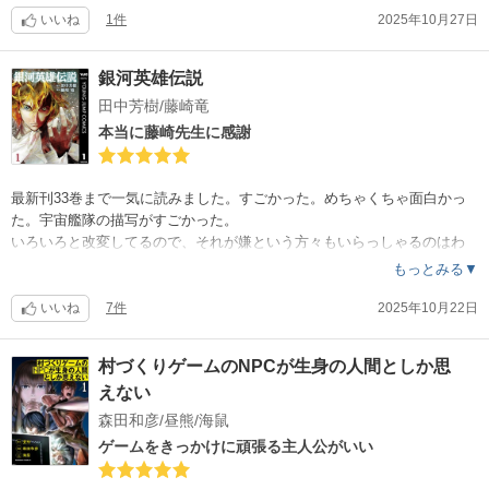
内容については詳しくは書きません。できればまっさらな状態で楽しん
いいね
1件
2025年10月27日
でください。
銀河英雄伝説
田中芳樹/藤崎竜
本当に藤崎先生に感謝
最新刊33巻まで一気に読みました。すごかった。めちゃくちゃ面白かっ
た。宇宙艦隊の描写がすごかった。
いろいろと改変してるので、それが嫌という方々もいらっしゃるのはわ
かります。でも、あのとんでもなく長い原作をもう後ちょっとで完結と
もっとみる▼
いうところまで描き切ってくれているんです。本当に藤崎先生には感謝
しかありません。
いいね
7件
2025年10月22日
宇宙艦隊戦がいいんです。陣形や戦闘推移がわかりやすく描いてあって
迫力があって。ロイエンタールの陣形が3次元的に描かれて、その奇天烈
村づくりゲームのNPCが生身の人間としか思
さには確かにこれは彼しか運用できないと思わされます。また、原作の
えない
戦術もいくつか変更してより3次元的になっています。これは原作と書か
れた時代が違っていて、より宇宙戦闘物の理解度が進んだことによるも
森田和彦/昼熊/海鼠
のなのでしょうね。
ゲームをきっかけに頑張る主人公がいい
18巻分から掲載誌が週刊誌から月刊誌に変更になった様で、絵がとても
綺麗になっています。おかげで１番のクライマックスとも言えるバーミ