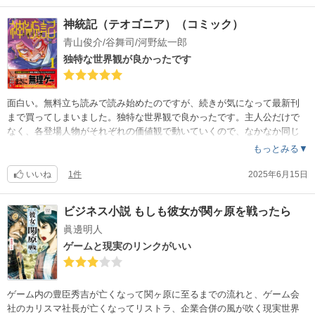
神統記（テオゴニア）（コミック）
青山俊介/谷舞司/河野紘一郎
独特な世界観が良かったです
面白い。無料立ち読みで読み始めたのですが、続きが気になって最新刊
まで買ってしまいました。独特な世界観で良かったです。主人公だけで
なく、各登場人物がそれぞれの価値観で動いていくので、なかなか同じ
方向に進めないところがいいなと思います。
もっとみる▼
いいね
1件
2025年6月15日
ビジネス小説 もしも彼女が関ヶ原を戦ったら
眞邊明人
ゲームと現実のリンクがいい
ゲーム内の豊臣秀吉が亡くなって関ヶ原に至るまでの流れと、ゲーム会
社のカリスマ社長が亡くなってリストラ、企業合併の風が吹く現実世界