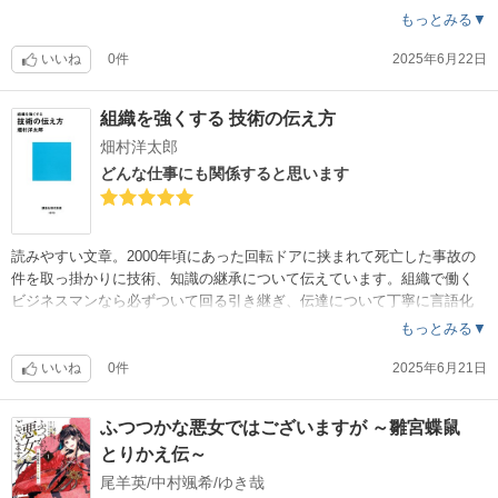
もっとみる▼
いいね
0件
2025年6月22日
組織を強くする 技術の伝え方
畑村洋太郎
どんな仕事にも関係すると思います
読みやすい文章。2000年頃にあった回転ドアに挟まれて死亡した事故の
件を取っ掛かりに技術、知識の継承について伝えています。組織で働く
ビジネスマンなら必ずついて回る引き継ぎ、伝達について丁寧に言語化
してくださっているので、自分の仕事に置き換えながら読み進められま
もっとみる▼
した。いろんな仕事に役立てられそうだと思います。とても読みやすく
、そんなに長くないのでおすすめです。
いいね
0件
2025年6月21日
ふつつかな悪女ではございますが ～雛宮蝶鼠
とりかえ伝～
尾羊英/中村颯希/ゆき哉