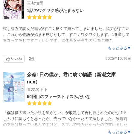
三都慎司
1話のワクワク感がたまらない
試し読みで読んだ1話がすごく良くて買ってしまいました。絵力がすごい
。これから物語が始まる感じがして、すごくワクワクします。1巻通して
青春って感じですごくいいです。進化系女子高生の活躍に期待。
もっとみる▼
いいね
2件
2025年10月6日
余命1日の僕が、君に紡ぐ物語（新潮文庫
nex）
喜友名トト
50回目のファーストキスみたいな
「僕は僕の書いた小説を知らない」が改題して再刊行されたのかな？久
しぶりに読もうと思ったら、売っていなかったので探しました。改題前
の文庫は持っているんですけど、スマホで読みたかったので買いました
。題名は改題前の方が好きかな？
もっとみる▼