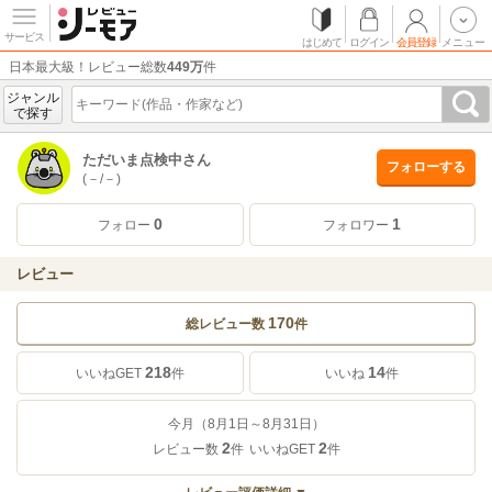
サービス
はじめて
ログイン
会員登録
メニュー
日本最大級！レビュー総数
449万
件
ジャンル
で探す
ただいま点検中さん
フォローする
(－/－)
0
1
フォロー
フォロワー
レビュー
170
総レビュー数
件
218
14
いいねGET
件
いいね
件
今月（8月1日～8月31日）
2
2
レビュー数
件
いいねGET
件