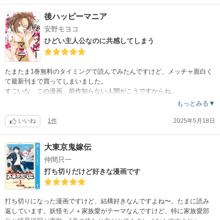
後ハッピーマニア
安野モヨコ
ひどい主人公なのに共感してしまう
たまたま1巻無料のタイミングで読んでみたんですけど、メッチャ面白く
て最新刊まで買ってしまいました。
すごいな、この漫画。前作知らない人間がこうですからね。
離婚切り出されても、自業自得だとしか思えない様なひどい主人公なの
もっとみる▼
に共感してしまう。主人公のダメなところが自分にも刺さってくる。で
も面白く読めてしまう。
いいね
1件
2025年5月18日
全てのキャラにそれぞれダメな部分があるけど、いいところもあって嫌
いになれないんですよね〜。
大東京鬼嫁伝
そして男性キャラが魅力的。枯れ感がすごくいい。あとフクちゃん
仲間只一
打ち切りだけど好きな漫画です
打ち切りになった漫画ですけど、結構好きなんですよね〜。たまに読み
返しています。妖怪モノ＋家族愛がテーマなんですけど、特に家族愛部