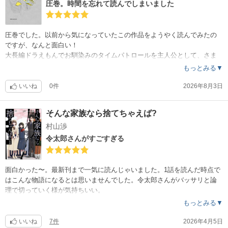
圧巻。時間を忘れて読んでしまいました
圧巻でした。以前から気になっていたこの作品をようやく読んでみたの
ですが、なんと面白い！
大長編ドラえもんでお馴染みのタイムパトロールを主人公として、さま
ざまな場所・時代を舞台に活躍していく様は本当にワクワクドキドキし
もっとみる▼
て時間を忘れて読んでしまいました。SFでありながら歴史ものでもある
んですよね。描かれるさまざまな時代の描写が素晴らしく、それでいて
いいね
0件
2026年8月3日
ワクワクさせる題材なんですよね。しかし1巻の巻末にある掲載誌少年ワ
ールドの紹介ページを見ると、このT・Pぼんに手塚治虫「ブッダ」、横
そんな家族なら捨てちゃえば?
山光輝「三国志」が載っていたなんて豪華すぎる。
村山渉
令太郎さんがすごすぎる
面白かった〜。最新刊まで一気に読んじゃいました。1話を読んだ時点で
はこんな物語になるとは思いませんでした。令太郎さんがバッサリと論
理で切っていく様が気持ちいい。
しっかしこんなに家庭や子供の学校のトラブルを解決しながら仕事もし
もっとみる▼
て家族を養っている令太郎さんのスーパーっぷりに、仕事だけで手一杯
の自分が恥ずかしくなります。
いいね
7件
2026年4月5日