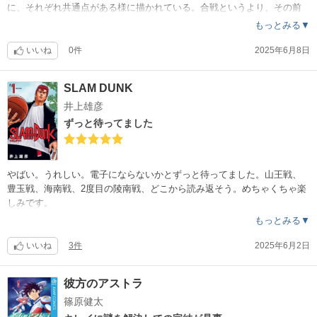
に、それぞれ共通点がある様に描かれている。合戦というより、その前
の毛利・小早川を仲間にするための説得などの交渉をメインに進んでい
もっとみる▼
くのでビジネス知識が活きるのもいい。終盤出てくる信繁に異物感を感
じたら「そういうことか〜」となりました。面白かった。
いいね
0件
2025年6月8日
SLAM DUNK
井上雄彦
ずっと待ってました
やばい。うれしい。電子にならないかとずっと待ってました。山王戦、
豊玉戦、海南戦、2度目の陵南戦、どこから読み返そう。めちゃくちゃ楽
しみです。
もっとみる▼
いいね
3件
2025年6月2日
彼方のアストラ
篠原健太