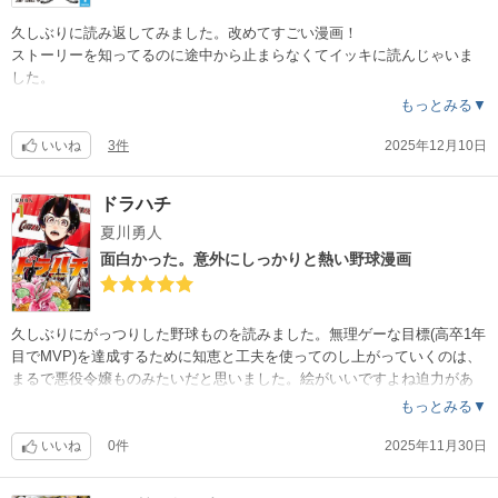
久しぶりに読み返してみました。改めてすごい漫画！
ストーリーを知ってるのに途中から止まらなくてイッキに読んじゃいま
した。
ヒカルも佐為もかわいくてカッコよくて。私は基本的にストーリーが面
もっとみる▼
白ければ絵は下手でも楽しめる派なのですが、この絵を見ると絵が上手
いからできる表現もあるんだなぁと。
いいね
3件
2025年12月10日
本当に面白かった。最高の少年マンガだと思います。
ドラハチ
夏川勇人
面白かった。意外にしっかりと熱い野球漫画
久しぶりにがっつりした野球ものを読みました。無理ゲーな目標(高卒1年
目でMVP)を達成するために知恵と工夫を使ってのし上がっていくのは、
まるで悪役令嬢ものみたいだと思いました。絵がいいですよね迫力があ
って。オールスター編をはじめ、他チーム選手にも打撃を教えてもらっ
もっとみる▼
たり、わりと可愛がられている感じがすごくいいなと思います。
いいね
0件
2025年11月30日