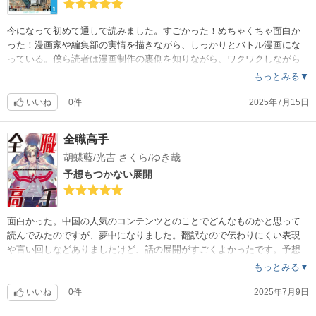
今になって初めて通しで読みました。すごかった！めちゃくちゃ面白か
った！漫画家や編集部の実情を描きながら、しっかりとバトル漫画にな
っている。僕ら読者は漫画制作の裏側を知りながら、ワクワクしながら
バトル漫画的にも楽しめるってすごい構成の漫画ですよね。そもそも主
もっとみる▼
人公たちが漫画のテクニックを解説しておいて、そのテクニックを使っ
た漫画を僕達が読んでいるという、なんというかマジシャンがタネを明
いいね
0件
2025年7月15日
かしながら手品をやるみたいな、そんなこと言っちゃっていいの？的な
漫画なのですが、これがまんまと楽しまされるから本当にすごい。あと
全職高手
本当にキャラが魅力的。サイコーシュージンや新妻エイジはもちろん、
胡蝶藍/光吉 さくら/ゆき哉
他のキャラも魅力的。平丸さんは卑怯すぎる、毎回笑ってしまう。あと
カヤちゃんが素敵すぎる。
予想もつかない展開
面白かった。中国の人気のコンテンツとのことでどんなものかと思って
読んでみたのですが、夢中になりました。翻訳なので伝わりにくい表現
や言い回しなどありましたけど、話の展開がすごくよかったです。予想
もつかない展開がとても楽しかったです。また、中国と日本で文化が違
もっとみる▼
うから、キャラの怒るポイントが違っていたりして、あっちの人はそう
思うんだと知れて楽しかったです。しかし中国のweb小説が日本で出版っ
いいね
0件
2025年7月9日
てすごいですね。あちらでは実写化もされているとか。納得の面白さで