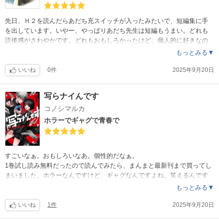
先日、Ｈ２を読んだらあだち充スイッチが入ったみたいで、短編集に手
を出しています。いやー、やっぱりあだち先生は短編もうまい。どれも
読後感がさわやかです。どれもおもしろかったけど、個人的に好きなの
は落語の落ちみたいな「浅丘高校野球部日誌」と、「ゆく年くる年」で
もっとみる▼
すかね。読んだ人とどれが好きか話したくなりますね。
いいね
0件
2025年9月20日
写らナイんです
コノシマルカ
ホラーでギャグで青春で
すごいなぁ。おもしろいなあ。個性的だなぁ。
1巻試し読み無料だったので読んでみたら、まんまと最新刊まで買ってし
まいました。ホラーなんですけど、ギャグなんですよね。笑えるんです
よね。さらに言えば、読んでいて青春感が羨ましかったりするんですよ
もっとみる▼
ね。幽霊？妖怪？のビジュアルも十分怖く描かれているんとは思うんで
すけど、読者側は怖さよりも安心感が勝つんですよね。
いいね
1件
2025年9月20日
2巻にある橘さんが黒桐くんに食べられそうになっているトリック写真の