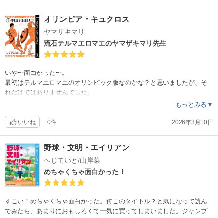
オリンピア・キュクロス
ヤマザキマリ
流石テルマエロマエのヤマザキマリ先生
いや〜面白かった〜。
最初はテルマエロマエのオリンピック版なのかな？と思いましたが、そ
れだけではありませんでした。
主人公は素晴らしい運動能力を持っているが、競争が嫌いな心優しい壺
もっとみる▼
絵師の青年デメトリオス。彼が紀元前400年のギリシャからオリンピック
に沸く1964年の東京にタイムスリップして〜という話。デメトリオス君
いいね
0件
2026年3月10日
がただのアスリートではなく、絵を描くのが好きな壺絵師というのがポ
イントなんです。手塚治虫やプラトンが登場して漫画や哲学について思
野球・文明・エイリアン
索する場面は本当にスリリングで面白かった。
へじていと/山岸菜
ちょっと知的なエンターテイメントを笑いながら楽しめます。
テルマエロマエ同様、おっさんの顔だけで笑わせてくれる絵力は相変わ
めちゃくちゃ面白かった！
らずだなぁ。何気ない小さなコマがメッチャ笑えたりします。
すごい！めちゃくちゃ面白かった。何このタイトル？と気になって読ん
でみたら、あまりにおもしろくて一気に買ってしまいました。ジャンプ