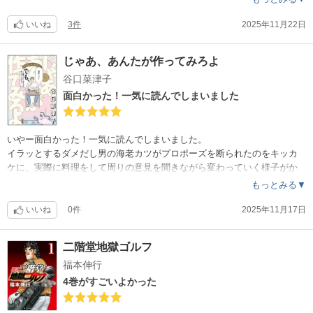
いいね
3件
2025年11月22日
じゃあ、あんたが作ってみろよ
谷口菜津子
面白かった！一気に読んでしまいました
いやー面白かった！一気に読んでしまいました。
イラッとするダメだし男の海老カツがプロポーズを断られたのをキッカ
ケに、実際に料理をして周りの意見を聞きながら変わっていく様子がか
わいくて素敵でした。いやお前そんなに素直に反省できるのなら、もっ
もっとみる▼
と前にどうにかできなかったのかと思うけど、実家や鮎美さんのそれぞ
れの環境もあって言ってくれる人がいなかったんだなぁ。こんなに素直
いいね
0件
2025年11月17日
な人間でも、価値観のアップデートをしないとこうなる、自分も気をつ
けていかないと周りから人がいなくなるかもと思わされます。
二階堂地獄ゴルフ
福本伸行
4巻がすごいよかった