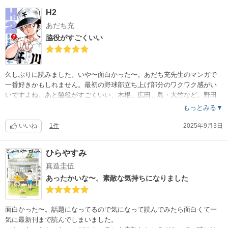
扉絵が仲良し感があって大好きです。
H2
あだち充
脇役がすごくいい
久しぶりに読みました。いや〜面白かった〜。あだち充先生のマンガで
一番好きかもしれません。最初の野球部立ち上げ部分のワクワク感がい
いですよね。あと脇役がすごくいい、木根、広田、島・大竹など。野田
がいい奴すぎる。終盤は切ないんですけど、余韻の残るいいラストでし
もっとみる▼
た。
いいね
1件
2025年9月3日
ひらやすみ
真造圭伍
あったかいな〜。素敵な気持ちになりました
面白かった〜。話題になってるので気になって読んでみたら面白くて一
気に最新刊まで読んでしまいました。