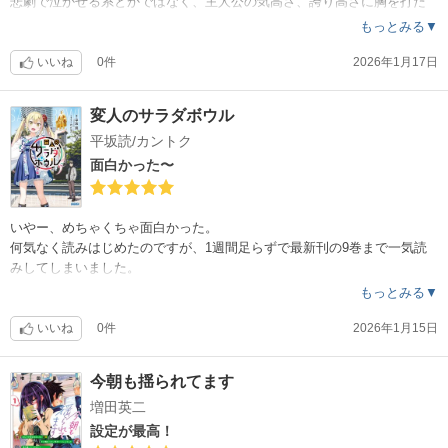
悲劇で泣かせる系とかではなく、主人公の気高さ、誇り高さに胸を打た
れます。
もっとみる▼
しかし和哉くんが高潔すぎて、逆にとんでもない裏側があるんじゃない
かと思ってしまう。めちゃくちゃいいやつなのに。
いいね
0件
2026年1月17日
変人のサラダボウル
平坂読/カントク
面白かった〜
いやー、めちゃくちゃ面白かった。
何気なく読みはじめたのですが、1週間足らずで最新刊の9巻まで一気読
みしてしまいました。
異世界人が日本に来たらどう生きていくのかをコメディとして描いてい
もっとみる▼
るのが面白い。片や探偵事務所でお手伝い、片やホームレスになって転
売ヤーやカルト教団、半グレなどの社会問題に関わったり。割と重いテ
いいね
0件
2026年1月15日
ーマなんですけど、コメディタッチで読みやすい。笑いながら次々と読
んでしまいます。次巻で完結との事、楽しみに待ちたいと思います。
今朝も揺られてます
増田英二
設定が最高！