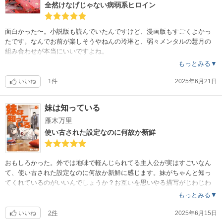
全然けなげじゃない病弱系ヒロイン
面白かった〜。小説版も読んでいたんですけど、漫画版もすごくよかっ
たです。なんでお前が楽しそうやねんの玲琳と、弱々メンタルの慧月の
組み合わせが本当にいいですよね。
もっとみる▼
いいね
1件
2025年6月21日
妹は知っている
雁木万里
使い古された設定なのに何故か新鮮
おもしろかった。外では地味で軽んじられてる主人公が実はすごいなん
て、使い古された設定なのに何故か新鮮に感じます。妹がちゃんと知っ
てくれているのがいいんでしょうか？お互いを思いやる描写がじわじわ
きます。
もっとみる▼
いいね
2件
2025年6月15日