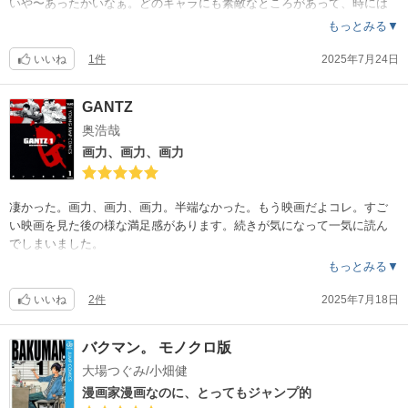
いや〜あったかいなぁ。どのキャラにも素敵なところがあって、時には
間違ったりもするけどちゃんと謝ってすごく愛らしい。
もっとみる▼
現実ではいろんなストレスで他者の悪口を言ったりしたくなる時もある
けど、そんな人達にもそれぞれ素敵なところがあるよなぁと、改めて周
いいね
1件
2025年7月24日
りの人を大切にしないとなぁと思いました。
GANTZ
奥浩哉
画力、画力、画力
凄かった。画力、画力、画力。半端なかった。もう映画だよコレ。すご
い映画を見た後の様な満足感があります。続きが気になって一気に読ん
でしまいました。
もっとみる▼
いいね
2件
2025年7月18日
バクマン。 モノクロ版
大場つぐみ/小畑健
漫画家漫画なのに、とってもジャンプ的