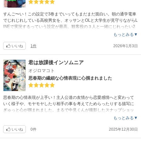
すんご〜い！この設定で3巻までいってもまだまだ面白い。朝の通学電車
でじれじれしている高校男女を、オッサンとOLと大学生が見守りながらL
INEで実況するっていう設定が最高。観客役の３人と一緒にじれったい2
人を見てモダモダしてしまう。
もっとみる▼
いいね
1件
2026年1月3日
君は放課後インソムニア
オジロマコト
思春期の繊細な心情表現に心掴まれました
思春期の心情表現が上手い！主人公達の友情から恋愛感情へと変わって
いく様子や、モヤモヤしたり相手の事を考えてためらったりする描写に
ぎゅっと心が掴まれました。まるで中見くんが撮影したスナップショッ
トの様な絵で表現されているのも新鮮でした。能登の美しい風景も、曲
もっとみる▼
さんのかわいらしさも本当に素敵です。
いいね
0件
2025年12月30日