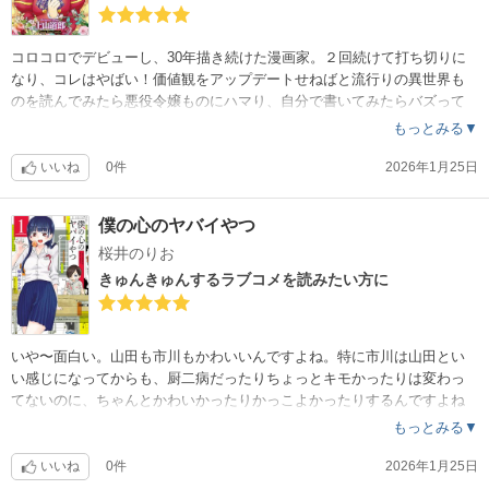
コロコロでデビューし、30年描き続けた漫画家。２回続けて打ち切りに
なり、コレはやばい！価値観をアップデートせねばと流行りの異世界も
のを読んでみたら悪役令嬢ものにハマり、自分で書いてみたらバズって
アニメ化されました。人生何がどうなるか分からない〜
もっとみる▼
って、漫画よりも漫画してるメイキング話。メダリストといいこれとい
い、こんなん聞いたら好きになりますよねー。
いいね
0件
2026年1月25日
あと、アニメは見た方がいいです。エンディングがすごいから…
僕の心のヤバイやつ
桜井のりお
きゅんきゅんするラブコメを読みたい方に
いや〜面白い。山田も市川もかわいいんですよね。特に市川は山田とい
い感じになってからも、厨二病だったりちょっとキモかったりは変わっ
てないのに、ちゃんとかわいかったりかっこよかったりするんですよね
。市川が人のために行動できるいいやつだって描いてきたからですよね
もっとみる▼
。
周りのキャラもどんどんいいキャラになって、足立とか萌とか、一番は
いいね
0件
2026年1月25日
お姉ちゃんですけどね。お姉ちゃんいいよねー。市川とそっくりなんだ